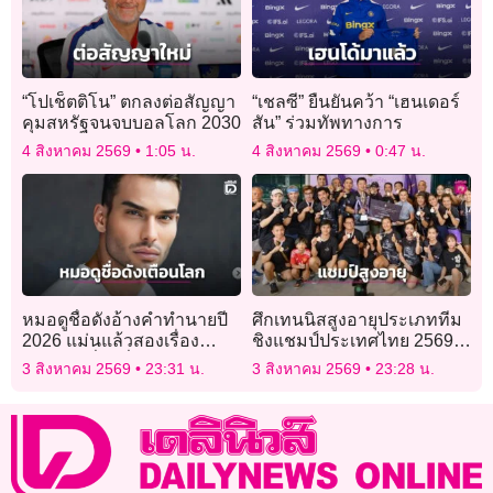
“โปเช็ตติโน” ตกลงต่อสัญญา
“เชลซี” ยืนยันคว้า “เฮนเดอร์
คุมสหรัฐจนจบบอลโลก 2030
สัน” ร่วมทัพทางการ
4 สิงหาคม 2569
1:05 น.
4 สิงหาคม 2569
0:47 น.
หมอดูชื่อดังอ้างคำทำนายปี
ศึกเทนนิสสูงอายุประเภททีม
2026 แม่นแล้วสองเรื่อง
ชิงแชมป์ประเทศไทย 2569″
เตือนภัยเรื่องที่สามกำลังก่อ
ทำสถิตินักกีฬาร่วมชิงชัย
3 สิงหาคม 2569
23:31 น.
3 สิงหาคม 2569
23:28 น.
ตัว
สูงสุดเป็นประวัติการณ์