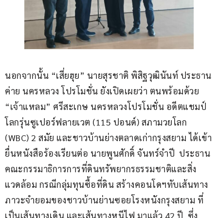
นอกจากนั้น “เสี่ยฮุย” นายสุรชาติ พิสิฐวุฒินันท์ ประธาน
ค่าย นครหลวง โปรโมชั่น ยังเปิดเผยว่า ตนพร้อมด้วย 
“เจ้าแหลม” ศรีสะเกษ นครหลวงโปรโมชั่น อดีตแชมป์
โลกรุ่นซูเปอร์ฟลายเวต (115 ปอนด์) สภามวยโลก 
(WBC) 2 สมัย และชาวบ้านย่างตลาดเก่ากรุงสยาม ได้เข้า
ยื่นหนังสือร้องเรียนต่อ นายพูนศักดิ์ จันทร์จำปี  ประธาน
คณะกรรมาธิการการที่ดินทรัพยากรธรรมชาติและสิ่ง
แวดล้อม กรณีกลุ่มทุนซื้อที่ดิน สร้างคอนโดฯทับเส้นทาง
ภาวะจำยอมของชาวบ้านย่านซอยโรงหนังกรุงสยาม ที่
เป็นเส้นทางเดิน และเส้นทางหนีไฟ มาแล้ว 42 ปี  ซึ่ง