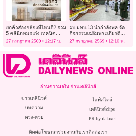
ยกคิ้วส่องกล้องที่ไหนดี? รวม
ผบ.มทบ.13 นำกำลังพล จัด
5 คลินิกหมอเก่ง เทคนิค
กิจกรรมเฉลิมพระเกียรติ
Endotine 2026
พระบาทสมเด็จพระเจ้าอยู่หัว
27 กรกฎาคม 2569
12:17 น.
27 กรกฎาคม 2569
12:10 น.
28 กรกฎาคม
อ่านความจริง อ่านเดลินิวส์
ข่าวเดลินิวส์
ไลฟ์สไตล์
บทความ
เดลินิวส์clips
ดวง-หวย
PR by dataxet
ติดต่อโฆษณา
ร่วมงานกับเรา
ติดต่อเรา