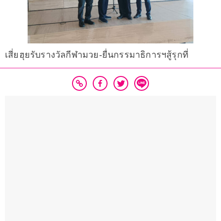
เสี่ยฮุยรับรางวัลกีฬามวย-ยื่นกรรมาธิการฯสู้รุกที่