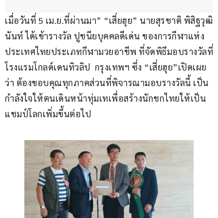
เมื่อวันที่ 5 เม.ย.ที่ผ่านมา” “เสี่ยฮุย” นายสุรชาติ พิสิฐวุฒิ
นันท์ ได้เข้ารางวัล ปูชนียบุคคลดีเด่น ของการกีฬาแห่ง
ประเทศไทยประเภทกีฬามวยอาชีพ ที่จัดพิธีมอบรางวัลที่
โรงแรมโกลด์เดนทิวลิป  กรุงเทพฯ ซึ่ง “เสี่ยฮุย”เปิดเผย
ว่า ต้องขอบคุณทุกภาคส่วนที่พิจารณามอบรางวัลนี้ เป็น
กำลังใจให้ตนเดินหน้าทุ่มเทเพื่อสร้างนักชกไทยให้เป็น
แชมป์โลกเพิ่มขึ้นต่อไป