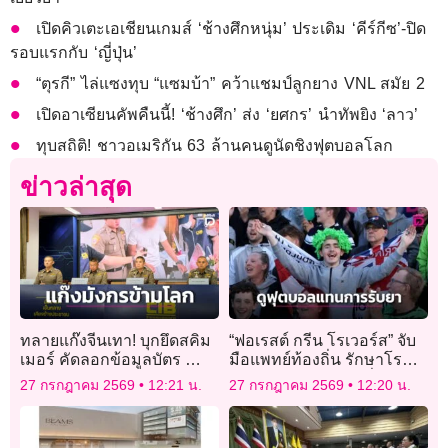
เปิดคิวเตะเอเชียนเกมส์ ‘ช้างศึกหนุ่ม’ ประเดิม ‘คีร์กีซ’-ปิด
รอบแรกกับ ‘ญี่ปุ่น’
“ตุรกี” ไล่แซงทุบ “แซมบ้า” คว้าแชมป์ลูกยาง VNL สมัย 2
เปิดอาเซียนคัพคืนนี้! ‘ช้างศึก’ ส่ง ‘ยศกร’ นำทัพยิง ‘ลาว’
ทุบสถิติ! ชาวอเมริกัน 63 ล้านคนดูนัดชิงฟุตบอลโลก
ข่าวล่าสุด
ทลายแก๊งจีนเทา! บุกยึดสคิม
“ฟอเรสต์ กรีน โรเวอร์ส” จับ
เมอร์ คัดลอกข้อมูลบัตร ทำ
มือแพทย์ท้องถิ่น รักษาโรค
ปลอมรูดสูญ 29 ล้าน
ซึมเศร้าด้วยการ “เปลี่ยนจาก
27 กรกฎาคม 2569
12:21 น.
27 กรกฎาคม 2569
12:20 น.
รับยา มาดูฟุตบอลแทน”