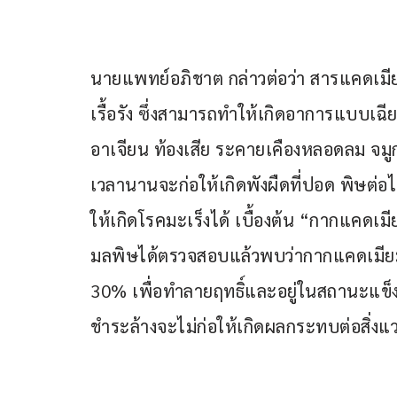
นายแพทย์อภิชาต กล่าวต่อว่า สารแคดเม
เรื้อรัง ซึ่งสามารถทำให้เกิดอาการแบบเฉีย
อาเจียน ท้องเสีย ระคายเคืองหลอดลม จมู
เวลานานจะก่อให้เกิดพังผืดที่ปอด พิษต่อไต
ให้เกิดโรคมะเร็งได้ เบื้องต้น “กากแคดเมี
มลพิษได้ตรวจสอบแล้วพบว่ากากแคดเมียม
30% เพื่อทำลายฤทธิ์และอยู่ในสถานะแข็ง
ชำระล้างจะไม่ก่อให้เกิดผลกระทบต่อสิ่งแ