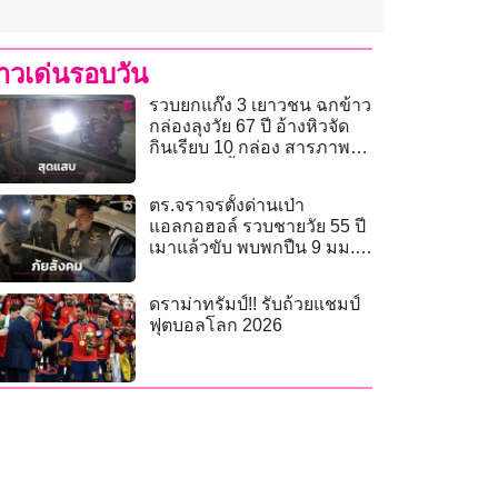
่าวเด่นรอบวัน
รวบยกแก๊ง 3 เยาวชน ฉกข้าว
กล่องลุงวัย 67 ปี อ้างหิวจัด
กินเรียบ 10 กล่อง สารภาพ
เคยฉกหมูปิ้งมาแล้ว
ตร.จราจรตั้งด่านเป่า
แอลกอฮอล์ รวบชายวัย 55 ปี
เมาแล้วขับ พบพกปืน 9 มม.
พร้อมกระสุน 9 นัด
ดราม่าทรัมป์!! รับถ้วยแชมป์
ฟุตบอลโลก 2026