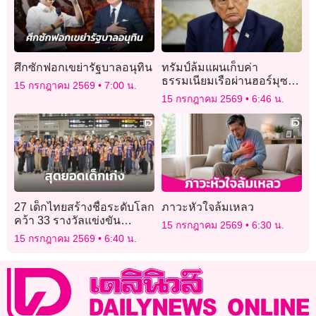
ศึกซักฟอกเขย่ารัฐบาลอนุทิน
ทรัมป์ล้มแผนเก็บค่า
ธรรมเนียมเรือผ่านฮอร์มุซ
15 กรกฎาคม 2569
7:00 น.
20% หลังโดนวิจารณ์หนัก
15 กรกฎาคม 2569
6:46 น.
27 เด็กไทยสร้างชื่อระดับโลก
ภาวะหัวใจล้มเหลว
คว้า 33 รางวัลแข่งขัน
15 กรกฎาคม 2569
6:30 น.
คณิตศาสตร์นานาชาติ 2026
15 กรกฎาคม 2569
6:40 น.
WMI ประเทศญี่ปุ่น