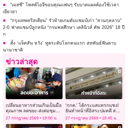
“เมสซี” โพสต์ไอจีขอบคุณแฟนๆ รับบาดแผลต้องใช้เวลา
เยียวยา
“กรุงเทพคริสเตียน” รัวท้ายเกมดับแชมป์เก่า “สวนกุหลาบ”
2-0 ฟาดแชมป์ลูกหนัง “กรมพลศึกษา เดลินิวส์ คัพ 2026” 18 ปี
ก
ตั้ง ‘แจ็คสัน หวัง’ ทูตระดับโลกคนแรก สหพันธ์ฟันดาบ
นานาชาติ
ข่าวล่าสุด
เปลี่ยนอาหารส่วนเกินเป็นมื้อ
‘กกต.’ โต้กระแสแทรกแซง!
คุณภาพ ลดขยะ-ส่งต่อชุมชน
ยันทำหน้าที่อิสระปมคดี สว.
เปราะบาง
ยึดหลักฐาน-กฎหมาย คาดลง
27 กรกฎาคม 2569
19:00 น.
27 กรกฎาคม 2569
18:45 น.
มติสิ้น ส.ค. นี้