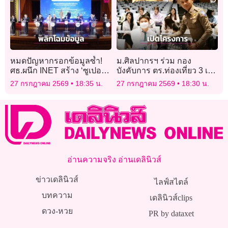
หมดปัญหากรอกข้อมูลซ้ำ!
ม.ศิลปากรฯ ร่วม กอง
ศธ.ผนึก INET สร้าง ‘ซูเปอร์
บังคับการ ตร.ท่องเที่ยว 3 เปิด
แอปการศึกษา’ ใช้ข้อมูลชุด
โครงการอบรม “ยุวทูตตำรวจ
27 กรกฎาคม 2569
18:35 น.
27 กรกฎาคม 2569
18:30 น.
เดียวทั่วไทย
ท่องเที่ยว”
อ่านความจริง อ่านเดลินิวส์
ข่าวเดลินิวส์
ไลฟ์สไตล์
บทความ
เดลินิวส์clips
ดวง-หวย
PR by dataxet