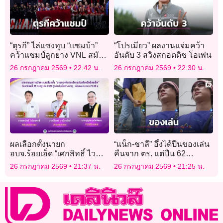
“ตุรกี” ไล่แซงทุบ “แซมบ้า”
“โปรเมียว” ผลงานแจ่มคว้า
คว้าแชมป์ลูกยาง VNL สมัย
อันดับ 3 สวิงสกอตติช โอเพ่น
2
26 กรกฎาคม 2569
22:42 น.
26 กรกฎาคม 2569
22:30 น.
ผลเลือกตั้งนายก
“แน็ก-ชาลี” อึ้งได้ปืนของเล่น
อบจ.ร้อยเอ็ด “เศกสิทธิ์ ไว
คืนจาก ตร. แต่ปืน 62
นิยมพงศ์” แชมป์เก่าชนะ
กระบอก ของมีค่าหลายล้าน
26 กรกฎาคม 2569
21:37 น.
26 กรกฎาคม 2569
21:25 น.
ขาดลอย
ยังไม่ได้!