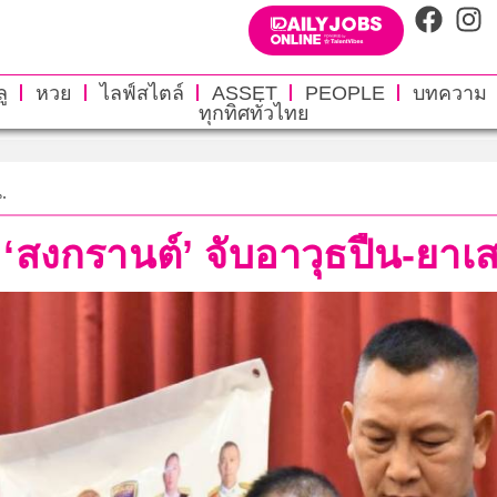
ู
หวย
ไลฟ์สไตล์
ASSET
PEOPLE
บทความ
ทุกทิศทั่วไทย
.
‘สงกรานต์’ จับอาวุธปืน-ยาเส