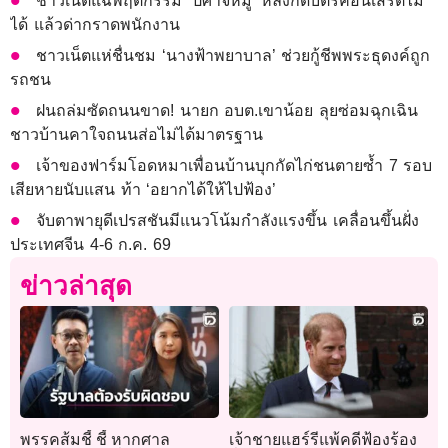
ชาวเน็ตแฉพฤติกรรม ‘ปีศาจหมู’ หลังกดบัตรคอนเสิร์ตไม่
ได้ แล้วด่ากราดพนักงาน
ชาวเน็ตแห่ชื่นชม ‘นางฟ้าพยาบาล’ ช่วยกู้ชีพพระธุดงค์ถูก
รถชน
ฝนถล่มซัดถนนขาด! นายก อบต.เขาน้อย ลุยซ่อมฉุกเฉิน
ชาวบ้านคาใจถนนส่อไม่ได้มาตรฐาน
เจ้าของฟาร์มโอดหมาเพื่อนบ้านบุกกัดไก่ชนตายซ้ำ 7 รอบ
เสียหายนับแสน ท้า ‘อยากได้ให้ไปฟ้อง’
จับตาพายุดีเปรสชันมีแนวโน้มกำลังแรงขึ้น เคลื่อนขึ้นฝั่ง
ประเทศจีน 4-6 ก.ค. 69
ข่าวล่าสุด
พรรคส้มชี้ ชี้ หากศาล
เจ้าชายแฮร์รีแพ้คดีฟ้องร้อง