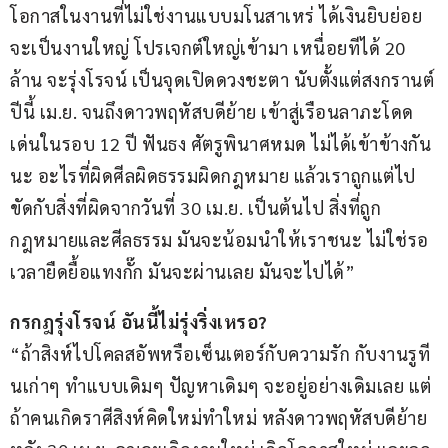
โอกาสในงานที่ไม่ใช่งานแบบมโนสาเหร่ ได้เงินยิบย่อย 
จะเป็นงานใหญ่ โปรเจกต์ใหญ่เข้ามา เหนื่อยทีได้ 20 
ล้าน จะรุ่งโรจน์ เป็นจุดเปิดดวงชะตา นับตั้งแต่สงกรานต์
ปีนี้ เม.ย. จนถึงดาวพฤหัสบดีย้าย เข้าสู่เรือนลาภะโดด
เด่นในรอบ 12 ปี ฟันธง ศัตรูพินาศหมด ไม่ได้เข้าข้างกัน
นะ อะไรที่ผิดศีลผิดธรรมผิดกฎหมาย แล้วเราถูกแต่ไป
ขัดกับสิ่งที่ผิดจากวันที่ 30 เม.ย. เป็นต้นไป สิ่งที่ถูก
กฎหมายและศีลธรรม มันจะน้อมนำให้เราชนะ ไม่ใช่รอ
เวลายืดยื้อแทงกั๊ก มันจะผ่านเลย มันจะไปได้”
กรกฎรุ่งโรจน์ อันนี้ไม่รุ่งริ่งเหรอ?
“ถ้าสิงห์ไปโคลสอัพหรือเซ็นเตอร์กับความรัก กับงานรูที
นเก่าๆ ทำแบบเดิมๆ ปัญหาเดิมๆ จะอยู่อย่างเดิมเลย แต่
ถ้าคนเกิดราศีสิงห์คิดใหม่ทำใหม่ หลังดาวพฤหัสบดีย้าย 