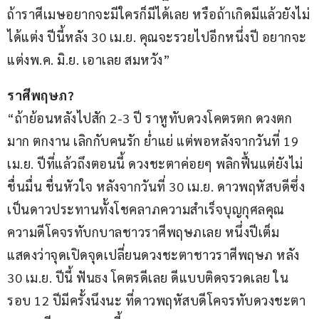
ถ้าราศีเมษอยากจะมีใครก็มีได้เลย หรือถ้าเกิดมีแล้วยังไม่
ได้แต่ง ปีนี้หลัง 30 เม.ย. คุณจะรวยไปอีกหนึ่งปี อยากจะ
แต่งพ.ค. มิ.ย. เอาเลย สมหวัง”
ราศีพฤษภ?
“ถ้าย้อนหลังไปสัก 2-3 ปี ราหูทับดวงโคตรตก ดวงตก
มาก ตกงาน เลิกกับคนรัก ย่ำแย่ แต่พอหลังจากวันที่ 19 
เม.ย. ปีที่แล้วถึงตอนนี้ ดวงชะตาค่อยๆ พลิกฟื้นแต่ยังไม่
ชื่นมื่น ชื่นหัวใจ หลังจากวันที่ 30 เม.ย. ดาวพฤหัสบดีซึ่ง
เป็นดาวประทานทั้งโชคลาภความสำเร็จบุญกุศลคุณ
ความดีโคจรทับกบาลชาวราศีพฤษภเลย หนึ่งปีเต็ม 
แสดงว่าจุดเปิดจุดเปลี่ยนดวงชะตาชาวราศีพฤษภ หลัง 
30 เม.ย. ปีนี้ ฟันธง โคตรดีเลย ดีแบบติดจรวดเลย ใน
รอบ 12 ปีมีครั้งนึงนะ ที่ดาวพฤหัสบดีโคจรทับดวงชะตา