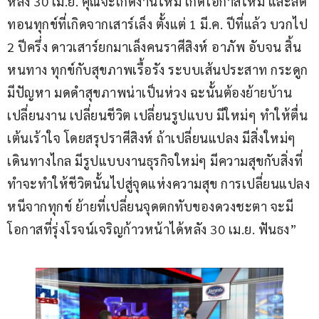
หลัง 30 เม.ย. คุณจะเกิดงานใหม่ เกิดโอกาสใหม่ และลด
ทอนทุกข์ที่เกิดจากเสาร์เล็ง ตั้งแต่ 1 มี.ค. ปีที่แล้ว บวกไป 
2 ปีครึ่ง ดาวเสาร์ยกมาเล็งคนราศีสิงห์ อาภัพ อับจน สิ้น
หนทาง ทุกข์กับสุขภาพเรื้อรัง ระบบเส้นประสาท กระดูก
มีปัญหา มดดำสุขภาพน่าเป็นห่วง ฉะนั้นต้องย้ายบ้าน 
เปลี่ยนงาน เปลี่ยนชีวิต เปลี่ยนรูปแบบ มีใหม่ๆ ทำให้ตื่น
เต้นเร้าใจ โดยสรุปราศีสิงห์ ถ้าเปลี่ยนแปลง มีสิ่งใหม่ๆ 
เดินทางไกล มีรูปแบบงานธุรกิจใหม่ๆ มีความสุขกับสิ่งที่
ทำจะทำให้ชีวิตนั้นไปสู่จุดแห่งความสุข การเปลี่ยนแปลง
หนีจากทุกข์ ย้ายที่เปลี่ยนจุดตกทับของดวงชะตา จะมี
โอกาสที่รุ่งโรจน์เจริญก้าวหน้าได้หลัง 30 เม.ย. ฟันธง”