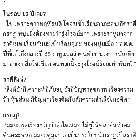
ในรอบ 12 ปีเลย?
“ใช่ เพราะดาวพฤหัสบดี โคจรเข้าเรือนลาภะคนเกิดราศี
กรกฎ หนุ่มยิ่งต้องทายว่ารุ่งโรจน์มาก เพราะราหูยกจาก
ราศีเมษ เรือนกัมมะเข้าเรือนศุภะ ของหนุ่มเมื่อ 17 ต.ค. 
ปีที่แล้วถึงกลางปี 68 ราหูแปลว่าคนทำงานวงการบันเทิง
มายาเงา สื่อโซเชียล คนพวกนี้จะรุ่งโรจน์ร้อยเท่าพันทวี”
ราศีสิงห์?
“สิงห์ยังมีเคราะห์มีภัยอยู่ ยังมีปัญหาสุขภาพ เรื่องความ
รัก หุ้นส่วน มีปัญหาเรื่องติดกับดักความสำเร็จในอดีต”
กรกฎ?
“ผมจะพูดเรื่องขวัญกำลังใจเสมอ ไม่ขู่ให้คนกลัว สังคม
ตื่นตระหนก ผมจะดูมุมบวกเป็นประโยชน์ กรกฎเป็นราศี