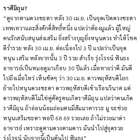
ราศีมิถุน?
“ดูจากตามดวงชะตา หลัง 30 เม.ย. เป็นจุดเปิดดวงชะตา
เทพเทวาและสิ่งศักดิ์สิทธิ์หนึ่ง แปลว่าต้องมูแล้ว ผู้ใหญ่
คนรักสนับสนุนส่งเสริม ยิ่งสร้างบุญยิ่งหนุนดวง ทำให้โชค
ดีร่ำรวย หลัง 30 เม.ย. ต่อเนื่องไป 3 ปี แปลว่าเป็นจุด
หนุน เสริม หลังจากนั้น 3 ปี รวย สำเร็จ รุ่งโรจน์ ฟันธง 
อาจารย์เป็นหมอดูมาเกือบ 30 ปีแล้ว เมื่อทายว่าดี มันดี
ไปถึงเมื่อไหร่ เห็นชัดๆ ว่า 30 เม.ย. ดาวพฤหัสบดีโยก
ย้ายไปหนุนดวงชะตา ดาวพฤหัสบดีเข้าเรือนวินาศ แต่
ดาวพฤหัสบดีไม่ใช่คู่ศัตรูคนเกิดราศีมิถุน แปลว่าคนเกิด
ราศีมิถุน ถ้าอ่อนน้อมถ่อมตนมีสัมมาคารวะ มู จะช่วย
หนุนเสริมชะตา พอปี 68 69 รวยเลย ถ้าไม่รวยมาด่า
อาจารย์ เพราะดูตามดวงตามดาว มันนำไปสู่จุดรวย 
รุ่งโรจน์ นับจากนี้เป็นต้นไป ฟันธง”