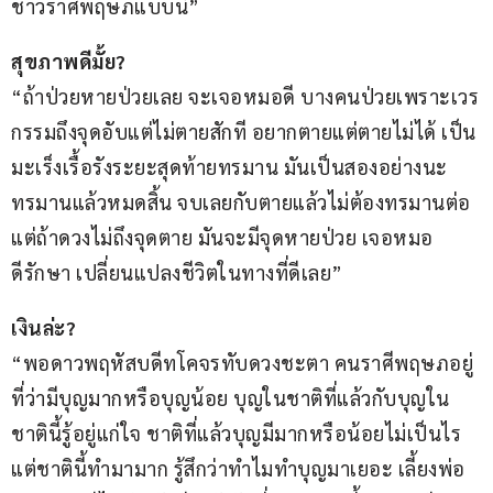
ชาวราศีพฤษภแบบนี้”
สุขภาพดีมั้ย?
“ถ้าป่วยหายป่วยเลย จะเจอหมอดี บางคนป่วยเพราะเวร
กรรมถึงจุดอับแต่ไม่ตายสักที อยากตายแต่ตายไม่ได้ เป็น
มะเร็งเรื้อรังระยะสุดท้ายทรมาน มันเป็นสองอย่างนะ 
ทรมานแล้วหมดสิ้น จบเลยกับตายแล้วไม่ต้องทรมานต่อ 
แต่ถ้าดวงไม่ถึงจุดตาย มันจะมีจุดหายป่วย เจอหมอ
ดีรักษา เปลี่ยนแปลงชีวิตในทางที่ดีเลย”
เงินล่ะ?
“พอดาวพฤหัสบดีทโคจรทับดวงชะตา คนราศีพฤษภอยู่
ที่ว่ามีบุญมากหรือบุญน้อย บุญในชาติที่แล้วกับบุญใน
ชาตินี้รู้อยู่แก่ใจ ชาติที่แล้วบุญมีมากหรือน้อยไม่เป็นไร 
แต่ชาตินี้ทำมามาก รู้สึกว่าทำไมทำบุญมาเยอะ เลี้ยงพ่อ