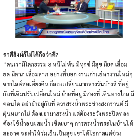
ราศีสิงห์ก็ไม่ได้ถือว่าดี?
“คนเรามีโลกธรรม 8 หนีไม่พ้น มีทุกข์ มีสุข มียศ เสื่อม
ยศ มีลาภ เสื่อมลาภ อย่างที่บอก งานเก่าแย่หางานใหม่ๆ 
จากไลฟ์สดเที่ยงคืน ก็ลองเปลี่ยนมากลางวันบ้างสิ ที่อยู่
กับที่เดิมปรับเปลี่ยนใหม่ ย้ายที่อยู่ มีสองที่ เดินทางไกล มี
คอนโด อย่าย่ำอยู่กับที่ ควรสรงน้ำพระช่วงสงกรานต์ มี
ฝุ่นหยากไย่ ต้องเอามาสรงน้ำ แต่ต้องระวังพระปิดทอง 
ต้องใช้น้ำอบผสมน้ำ เช็ดเบาๆ การสรงน้ำพระในบ้านให้
สะอาด จะทำให้ร่มเย็นเป็นสุข เขาให้โอกาสแค่ช่วง