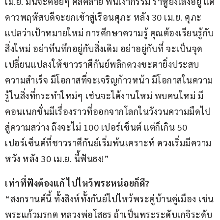
เม.ย. มันจะค่อยๆ คลี่คลาย พ้นเงากรรม ราหูยังเล็งอยู่ แต่
ดาวพฤหัสบดีจะยกเข้าสู่เรือนศุภะ หลัง 30 เม.ย. ศุภะ
แปลว่าเป้าหมายใหม่ การศึกษาความรู้ คุณต้องเรียนรู้กับ
สิ่งใหม่ อย่าทึนทึกอยู่กับสิ่งเดิม อย่าอยู่กับที่ จะเป็นจุด
เปลี่ยนแปลงให้ชาวราศีกันย์พลิกดวงชะตายิ่งประสบ
ความสำเร็จ มีโอกาสที่จะเจริญก้าวหน้า มีโอกาสในความ
รู้ในสิ่งที่กระทำใหม่ๆ เช่นจะได้งานใหม่ พบคนใหม่ มี
คอนเนกชั่นมีเรื่องราวที่ออกจากโลกในวังวนความมืดไป
สู่ความสว่าง ถึงจะไม่ 100 เปอร์เซ็นต์ แต่ก็เกิน 50 
เปอร์เซ็นต์ที่ชาวราศีกันย์เริ่มพ้นเคราะห์ ดวงเริ่มมีความ
หวัง หลัง 30 เม.ย. นี้ฟันธง!”
เท่าที่ฟังต้องแก้ ไปไหว้พระหน่อยก็ดี?
“สงกรานต์นี้ ทั้งสิงห์ทั้งกันย์ไปไหว้พระคู่บ้านคู่เมือง เช่น
พระแก้วมรกต หลวงพ่อโสธร ถ้าเป็นพระระดับเกจิระดับ