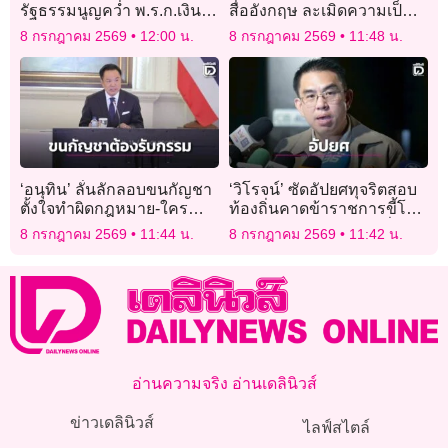
รัฐธรรมนูญคว่ำ พ.ร.ก.เงิน
สื่ออังกฤษ ละเมิดความเป็น
กู้ 4 แสนล้าน นายกฯควรลา
ส่วนตัวพระองค์และ
8 กรกฎาคม 2569
12:00 น.
8 กรกฎาคม 2569
11:48 น.
ออก
ครอบครัว
​​‘อนุทิน’ ลั่นลักลอบขนกัญชา
‘วิโรจน์’ ซัดอัปยศทุจริตสอบ
ตั้งใจทำผิดกฎหมาย-ใครทำ
ท้องถิ่นคาดข้าราชการขี้โกง
ต้องรับกรรม
ปะปนในระบบกว่า 7 หมื่นคน
8 กรกฎาคม 2569
11:44 น.
8 กรกฎาคม 2569
11:42 น.
รัฐแบกค่าเลี้ยงดู 4 หมื่นล้าน
อ่านความจริง อ่านเดลินิวส์
ข่าวเดลินิวส์
ไลฟ์สไตล์