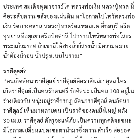
ประเทศ สมเด็จพุฒาจารย์โต หลวงพ่อเงิน หลวงปู่ทวด นี่
คือระดับความขลังของแผ่นดิน หาโอกาสไปไหว้หลวงพ่อ
เงิน วัดบางคลาน หลวงปู่ทวดวัดแหลมแค ที่ชลบุรี หรือ
อุทยานที่อยุธยาหรือปัตตานี ไปกราบไหว้หลวงพ่อโสธร 
พระแก้วมรกต ถ้าเขามีให้สรงน้ำก็สรงน้ำ มีความหมาย 
น้ำต้องน้ำอบ น้ำปรุงแบบโบราณ”
ราศีตุลย์?
“คนเกิดลัคนาราศีตุลย์ ราศีตุลย์คือราศีแม่ธาตุลม ใคร
เกิดราศีตุลย์เป็นคนรักดนตรี รักศิลปะ เป็นคน 108 อยู่ใน
ร่างเดียวกัน หนุ่มอยู่ราศีกรกฎ ลัคนาราศีตุลย์ คนลัคนา
ราศีตุลย์ เห็นมาหลายคน เป็นราศีของคนยิ่งใหญ่ หลัง 
30 เม.ย. ราศีตุลย์ ศัตรูจะแพ้ภัย เป็นความทุกคดีจะชนะ 
มีโอกาสเปลี่ยนแปลงชะตานำมาซึ่งความสำเร็จ ต่อยอด