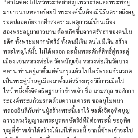
“ทำไมต้องไปไหว้พระวัดสำคัญ เพราะวัดและพระที่อยู่
มายาวนานหลายร้อยปี พระองค์นั้นต้องมีนิรันตรายถึงอยู่
รอดปลอดภัยจากศึกสงครามเหตุการณ์บ้านเมือง 
สองพระอยู่มายาวนาน ต้องเกิดขึ้นจากศรัทธาของคนใน
อดีต ทั้งพระมหากษัตริย์ ทั้งคนมีเงิน คนไม่มีเงิน สร้าง
พระใหญ่ได้มั้ย ไม่ได้หรอก ฉะนั้นพระศักดิ์สิทธิ์คู่พระคู่
เมือง เช่นหลวงพ่อโต วัดพนัญเชิง หลวงพ่อเงินวัดบาง
คลาน ท่านอยู่มาตั้งแต่ต้นกรุงแล้ว ไปไหว้พระแก้วมรกต 
เป็นพระคู่บ้านคู่เมืองมาตั้งแต่สร้างกรุง วิธีการเมื่อไป
ไหว้ หนึ่งตั้งจิตอธิษฐานว่าข้าพเจ้า ชื่อ นามสกุล ขอสักกา
ระองค์พระแก้วมรกตด้วยความเคารพ ขออนุโมทนา
พลอยยินดีกับท่านผู้สร้างพระนี้เอาไว้ ขอตั้งจิตอุทิศบุญ
ถวายดวงวิญญาณพระบูรพกษัตริย์ที่มีต่อพระนี้ ขออุทิศ
บุญที่ข้าพเจ้าได้สร้างให้แก่ให้พระนี้ จากนี้ข้าพเจ้าจะไป