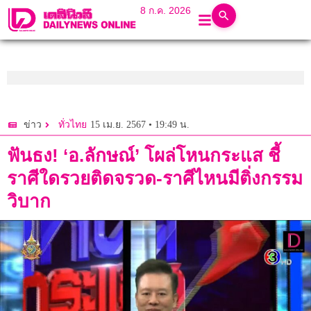
8 ก.ค. 2026
15 เม.ย. 2567 • 19:49 น.
ข่าว
ทั่วไทย
ฟันธง! ‘อ.ลักษณ์’ โผล่โหนกระแส ชี้
ราศีใดรวยติดจรวด-ราศีไหนมีติ่งกรรม
วิบาก