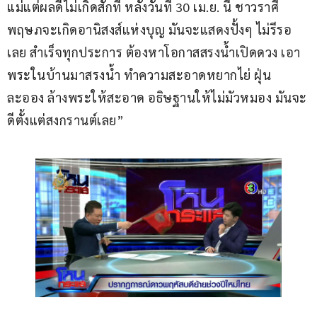
แม่แต่ผลดีไม่เกิดสักที หลังวันที่ 30 เม.ย. นี้ ชาวราศี
พฤษภจะเกิดอานิสงส์แห่งบุญ มันจะแสดงปั้งๆ ไม่รีรอ
เลย สำเร็จทุกประการ ต้องหาโอกาสสรงน้ำเปิดดวง เอา
พระในบ้านมาสรงน้ำ ทำความสะอาดหยากไย่ ฝุ่น
ละออง ล้างพระให้สะอาด อธิษฐานให้ไม่มัวหมอง มันจะ
ดีตั้งแต่สงกรานต์เลย”