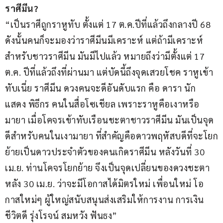
ราศีมีน?
“เป็นราศีถูกราหูทับ ตั้งแต่ 17 ต.ค.ปีที่แล้วถึงกลางปี 68 
ดังนั้นคนก็จะมองว่าราศีมีนมีเคราะห์ แต่ถ้ามีเคราะห์
สำหรับชาวราศีมีน มันมีไปแล้ว หมายถึงว่ามีตั้งแต่ 17 
ต.ค. ปีที่แล้วถึงที่ผ่านมา แต่บัดนี้ถึงจุดเสวยโชค ราหูเข้า
ทับเนี่ย ราศีมีน ดวงคนจะดีอันดับแรก คือ ดารา นัก
แสดง พิธีกร คนในสื่อโซเชียล เพราะราหูคือเงาหรือ
มายา เมื่อโคจรเข้าทับเรือนชะตาชาวราศีมีน มันเป็นจุด
ดีสำหรับคนในเงามายา ที่สำคัญคือดาวพฤหัสบดีที่จะโยก
ย้ายเป็นดาวประจำตัวของคนเกิดราศีมีน หลังวันที่ 30 
เม.ย. ท่านโคจรโยกย้าย จึงเป็นจุดเปลี่ยนของดวงชะตา
หลัง 30 เม.ย. ว่าจะมีโอกาสได้มิตรใหม่ เพื่อนใหม่ โอ
กาสใหม่ๆ ผู้ใหญ่สนับสนุนส่งเสริมให้การงาน การเงิน 
ชีวิตดี รุ่งโรจน์ สมหวัง ฟันธง”