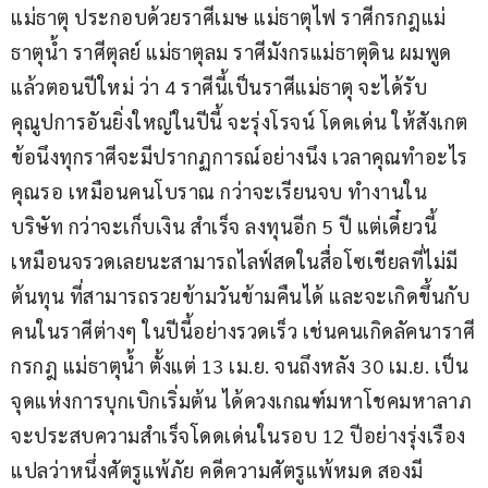
แม่ธาตุ ประกอบด้วยราศีเมษ แม่ธาตุไฟ ราศีกรกฎแม่
ธาตุน้ำ ราศีตุลย์ แม่ธาตุลม ราศีมังกรแม่ธาตุดิน ผมพูด
แล้วตอนปีใหม่ ว่า 4 ราศีนี้เป็นราศีแม่ธาตุ จะได้รับ
คุณูปการอันยิ่งใหญ่ในปีนี้ จะรุ่งโรจน์ โดดเด่น ให้สังเกต
ข้อนึงทุกราศีจะมีปรากฏการณ์อย่างนึง เวลาคุณทำอะไร
คุณรอ เหมือนคนโบราณ กว่าจะเรียนจบ ทำงานใน
บริษัท กว่าจะเก็บเงิน สำเร็จ ลงทุนอีก 5 ปี แต่เดี๋ยวนี้
เหมือนจรวดเลยนะสามารถไลฟ์สดในสื่อโซเชียลที่ไม่มี
ต้นทุน ที่สามารถรวยข้ามวันข้ามคืนได้ และจะเกิดขึ้นกับ
คนในราศีต่างๆ ในปีนี้อย่างรวดเร็ว เช่นคนเกิดลัคนาราศี
กรกฎ แม่ธาตุน้ำ ตั้งแต่ 13 เม.ย. จนถึงหลัง 30 เม.ย. เป็น
จุดแห่งการบุกเบิกเริ่มต้น ได้ดวงเกณฑ์มหาโชคมหาลาภ 
จะประสบความสำเร็จโดดเด่นในรอบ 12 ปีอย่างรุ่งเรือง 
แปลว่าหนึ่งศัตรูแพ้ภัย คดีความศัตรูแพ้หมด สองมี