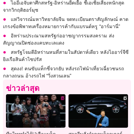
ไออีเอจับตาศึกสหรัฐ-อิหร่านยืดเยื้อ ชี้เอเชียเสี่ยงหนักสุด
จากวิกฤติฮอร์มุซ
แห่วิจารณ์มหาวิทยาลัยจีน จดทะเบียนตราสัญลักษณ์ คาด
เกรงข้อพิพาทเครื่องหมายการค้ากับแบรนด์หรู “อาร์มานี่”
อิหร่านประณามสหรัฐก่ออาชญากรรมสงคราม ส่ง
สัญญาณปิดช่องแคบทะเลแดง
สหรัฐโจมตีอิหร่านหนที่สามในสัปดาห์เดียว หลังไออาร์จีซี
ยิงเรือสินค้าไซปรัส
สุดงง! คนขับแท็กซี่จวกยับ หลังรถไฟนำเที่ยวเฉี่ยวชนรถ
กลางถนน อ้างรถไฟ “วิ่งสวนเลน”
ข่าวล่าสุด