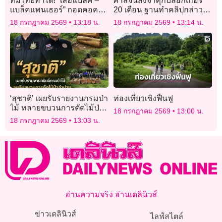
ทีมไทยทำได้! “เสือแบล็ค –
ศาลจีนสั่งจำคุกบล็อกเกอร์
แบล็คแพนเธอร์” กอดคอคว้า
20 เดือน ฐานทำคลิปกล่าว
ชัย ศึก ONE Fight Night 45
หาเท็จเกี่ยวกับรถ “เสี่ยวหมี่”
18 กรกฎาคม 2569
13:18 น.
18 กรกฎาคม 2569
13:14 น.
‘สุชาติ’ เผยรับรายงานกรมป่า
ท่องเที่ยวเชิงฟื้นฟู
ไม้ ทลายขบวนการตัดไม้ป่า
18 กรกฎาคม 2569
13:00 น.
ลำปาง ยึดของกลางมูลค่า
18 กรกฎาคม 2569
13:03 น.
กว่า 2 แสน ย้ำเดินหน้า
นโยบายรัฐบาลปราบปราม
เด็ดขาด
อ่านความจริง อ่านเดลินิวส์
ข่าวเดลินิวส์
ไลฟ์สไตล์