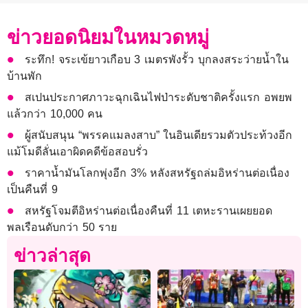
ข่าวยอดนิยมในหมวดหมู่
ระทึก! จระเข้ยาวเกือบ 3 เมตรพังรั้ว บุกลงสระว่ายน้ำใน
บ้านพัก
สเปนประกาศภาวะฉุกเฉินไฟป่าระดับชาติครั้งแรก อพยพ
แล้วกว่า 10,000 คน
ผู้สนับสนุน “พรรคแมลงสาบ” ในอินเดียรวมตัวประท้วงอีก
แม้โมดีลั่นเอาผิดคดีข้อสอบรั่ว
ราคาน้ำมันโลกพุ่งอีก 3% หลังสหรัฐถล่มอิหร่านต่อเนื่อง
เป็นคืนที่ 9
สหรัฐโจมตีอิหร่านต่อเนื่องคืนที่ 11 เตหะรานเผยยอด
พลเรือนดับกว่า 50 ราย
ข่าวล่าสุด