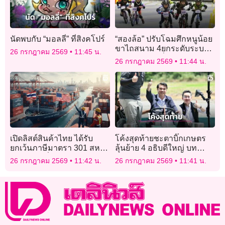
นัดพบกับ “มอลลี่” ที่สิงคโปร์
“สองล้อ” ปรับโฉมศึกหนูน้อย
ขาไถสนาม 4ยกระดับระบบส
26 กรกฎาคม 2569
11:45 น.
ตาร์ต พร้อมเพิ่มรอบรองฯมี
26 กรกฎาคม 2569
11:44 น.
ของรางวัลให้นักกีฬาลุ้นจับ
สลากทุกคน
เปิดลิสต์สินค้าไทย ได้รับ
โค้งสุดท้ายชะตาบิ๊กเกษตร
ยกเว้นภาษีมาตรา 301 สหรัฐ
ลุ้นย้าย 4 อธิบดีใหญ่ บท
ได้ยกเว้นเพิ่มอีก 471 รายการ
ทดสอบ “สุริยะ” ปรับทัพขับ
26 กรกฎาคม 2569
11:42 น.
26 กรกฎาคม 2569
11:41 น.
เคลื่อนนโยบาย