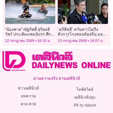
“น้องพาย” ณัฐกิตติ์ สุริยอธิ
‘อภิสิทธิ์’ หวั่นสาวไม่ถึง
วัชร์ ประเดิมแชมป์แรก ศึก
ตัวการโกงสอบท้องถิ่น มอง
เจ็ตสกีโลก 2026 ที่บัลแกเรีย
ควรตั้งคนนอกนั่งกรรมการ
12 กรกฎาคม 2569
16:10 น.
12 กรกฎาคม 2569
16:07 น.
ให้ทัพเจ็ตสกีไทย
สอบ
อ่านความจริง อ่านเดลินิวส์
ข่าวเดลินิวส์
ไลฟ์สไตล์
บทความ
เดลินิวส์clips
ดวง-หวย
PR by dataxet