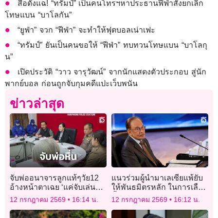
สื่อดังแฉ! “ทรัมป์” เป็นคนโทรฯหาประธานฟีฟ่าสั่งยกเลิก
โทษแบน “บาโลกัน”
“ยูฟ่า” จวก “ฟีฟ่า” จะทำให้ฟุตบอลเน่าเฟะ
“ทรัมป์” ยันเป็นคนขอให้ “ฟีฟ่า” ทบทวนโทษแบน “บาโลกุ
น”
เปิดประวัติ “วาว จารุวัฒน์” จากนักแสดงตัวประกอบ สู่นัก
พากย์บอล ก่อนถูกจับกุมคดีแปะเว็บพนัน
ข่าวล่าสุด
จับพ่ออนาจารลูกแท้ๆวัย12
แนวร่วมผู้นำมาเลเซียแพ้ยับ
อ้างหน้าตาเฉย ‘แค่จับเล่นๆ’
ให้พันธมิตรหลัก ในการเลือก
สวนผลแพทย์รอยฉีกขาดชัด
ตั้งรัฐยะโฮร์
12 กรกฎาคม 2569
16:14 น.
12 กรกฎาคม 2569
16:12 น.