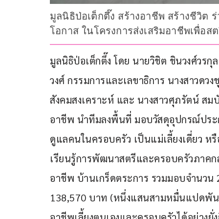
มูลนิธิป่อเต็กตึ๊ง สร้างอาชีพ สร้างชี
โอกาส ในโครงการส่งเสริมอาชีพเพื่อสต
มูลนิธิป่อเต็กตึ๊ง โดย นายวิชิต ชินวงศ์
วงศ์ กรรมการและเลขาธิการ นางสาวดวงชุต
สังคมสงเคราะห์ และ นางสาวศุภรัตน์ สมบ
อาชีพ นำทีมลงพื้นที่ มอบวัสดุอุปกรณ์ประก
ดูแลคนในครอบครัว เป็นแม่เลี้ยงเดี่ยว หร
เรียนรู้การพัฒนาสตรีและครอบครัวภาคก
อาชีพ บ้านเกร็ดตระการ รวมมอบจำนวน 2 
138,570 บาท (หนึ่งแสนสามหมื่นแปดพันห
อาชีพเลี้ยงตนเองและครอบครัวได้อย่างยั่