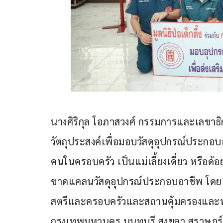
นางศิริกุล โอภาสวงศ์ กรรมการและเลขาธิกา
วัตถุประสงค์เพื่อมอบวัสดุอุปกรณ์ประกอบอ
คนในครอบครัว เป็นแม่เลี้ยงเดี่ยว หรือด
ขาดแคลนวัสดุอุปกรณ์ประกอบอาชีพ โดยเร
สตรีและครอบครัวและสถานคุ้มครองและพั
กรุงเทพมหานคร นนทบุรี สงขลา สุราษฎร์