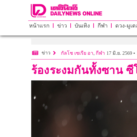
หน้าแรก
ข่าว
บันเทิง
กีฬา
ดวง-มูเตล
ข่าว
กัลโช เซเรีย อา
,
กีฬา
17 มิ.ย. 2569 •
ร้องระงมกันทั้งซาน ซี