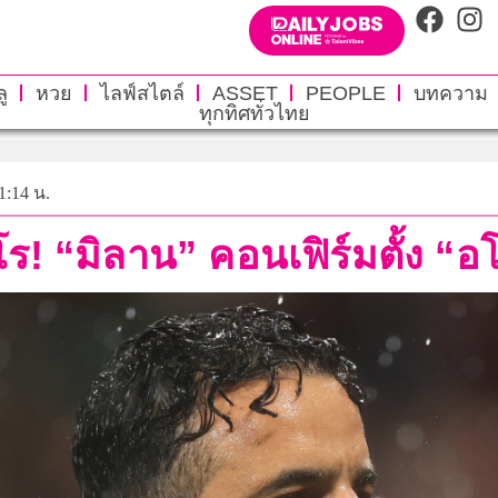
ู
หวย
ไลฟ์สไตล์
ASSET
PEOPLE
บทความ
ทุกทิศทั่วไทย
 1:14 น.
โร! “มิลาน” คอนเฟิร์มตั้ง “อ