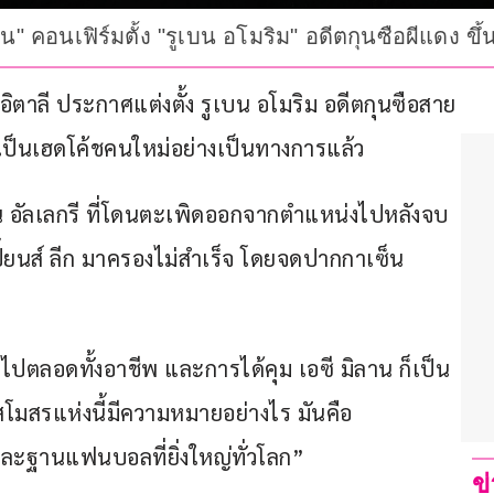
ลาน" คอนเฟิร์มตั้ง "รูเบน อโมริม" อดีตกุนซือผีแดง ข
อิตาลี ประกาศแต่งตั้ง รูเบน อโมริม อดีตกุนซือสาย
นเป็นเฮดโค้ชคนใหม่อย่างเป็นทางการแล้ว
ยโน อัลเลกรี ที่โดนตะเพิดออกจากตำแหน่งไปหลังจบ
ี้ยนส์ ลีก มาครองไม่สำเร็จ โดยจดปากกาเซ็น
ุณไปตลอดทั้งอาชีพ และการได้คุม เอซี มิลาน ก็เป็น
สโมสรแห่งนี้มีความหมายอย่างไร มันคือ
และฐานแฟนบอลที่ยิ่งใหญ่ทั่วโลก”
ข