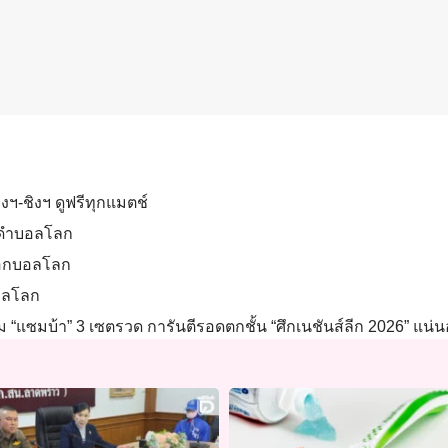
ฯ-ชิงฯ ดูฟรีทุกแมตช์
ิงดำบอลโลก
ชือกบอลโลก
บอลโลก
 “แซมบ้า” 3 เซตรวด การันตีรอดตกชั้น “ศึกเนชันส์ลีก 2026” แน่