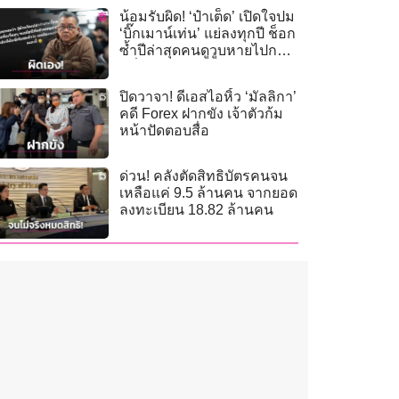
น้อมรับผิด! ‘ป๋าเต็ด’ เปิดใจปม
‘บิ๊กเมาน์เท่น’ แย่ลงทุกปี ช็อก
ซ้ำปีล่าสุดคนดูวูบหายไปกว่า
ครึ่ง!
ปิดวาจา! ดีเอสไอหิ้ว ‘มัลลิกา’
คดี Forex ฝากขัง เจ้าตัวก้ม
หน้าปัดตอบสื่อ
ด่วน! คลังตัดสิทธิบัตรคนจน
เหลือแค่ 9.5 ล้านคน จากยอด
ลงทะเบียน 18.82 ล้านคน