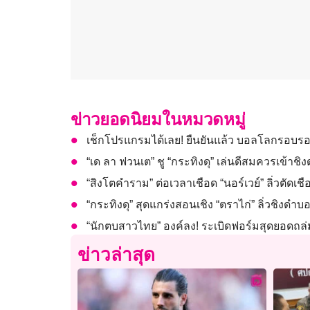
ข่าวยอดนิยมในหมวดหมู่
เช็กโปรแกรมได้เลย! ยืนยันแล้ว บอลโลกรอบรอง
“เด ลา ฟวนเต” ชู “กระทิงดุ” เล่นดีสมควรเข้าช
“สิงโตคำราม” ต่อเวลาเชือด “นอร์เวย์” ลิ่วตัดเ
“กระทิงดุ” สุดแกร่งสอนเชิง “ตราไก่” ลิ่วชิงดำ
“นักตบสาวไทย” องค์ลง! ระเบิดฟอร์มสุดยอดถล่ม
ข่าวล่าสุด