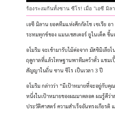
ร้องระงมกันทั้งซาน ซีโร! เมื่อ "เอซี มิ
เอซี มิลาน ยอดทีมแห่งศึกกัลโช เซเรีย อา 
ระทมทุกข์ของ แมนเชสเตอร์ ยูไนเต็ด ขึ้
อโมริม จะเข้ามารับไม้ต่อจาก มัสซิมิเลี
ฤดูกาลที่แล้วโทษฐานพาทีมคว้าตั๋ว แชมเป
สัญญาในถิ่น ซาน ซีโร เป็นเวลา 3 ปี
อโมริม กล่าวว่า “มีเป้าหมายที่จะอยู่กับค
หนึ่งในเป้าหมายของผมมาตลอด ผมรู้ดีว่า
ประวัติศาสตร์ ความสำเร็จอันทรงเกียรติ 