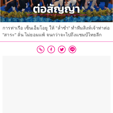
การท่าเรือ เซ็นเอ็มโอยู ให้ "ล่ำซำ" ทำทีมสิงห์เจ้าท่าต่อ
"สาระ" ลั่น ไม่ยอมแพ้ จนกว่าจะไปถึงแชมป์ไทยลีก