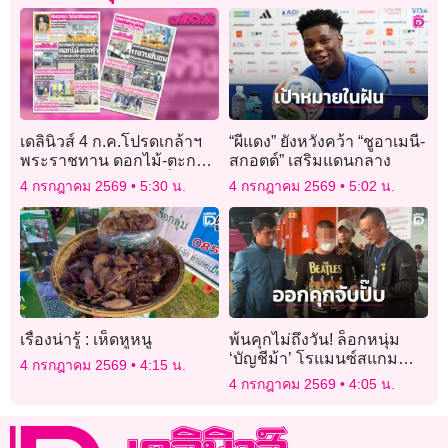
เดลินิวส์ 4 ก.ค.โปรดเกล้าฯ
“ผีแดง” ยังหวังคว้า “ชูอาเมนี-
พระราชทาน ดอกไม้-ตะกร้า
สกอตต์” เสริมแดนกลาง
ถวายพระภิกษุรถชนเจ็บ
4 กรกฎาคม 2569
5:30 น.
4 กรกฎาคม 2569
5:02 น.
เรื่องน่ารู้ : เห็ดหูหนู
พ้นคุกไม่ถึงวัน! ล็อกหนุ่ม
‘บัญชีม้า’ โรแมนซ์สแกม
4 กรกฎาคม 2569
4:15 น.
ลวงรักสาวใหญ่ตุ๋นเทรดหุ้น
4 กรกฎาคม 2569
4:05 น.
ทอง