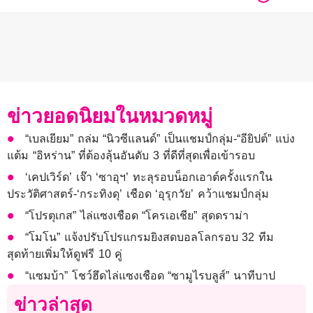
ข่าวยอดนิยมในหมวดหมู่
“เบลเยียม” ถล่ม “นิวซีแลนด์” เป็นแชมป์กลุ่ม-“อียิปต์” แบ่ง
แต้ม “อิหร่าน” ที่ต้องลุ้นอันดับ 3 ที่ดีที่สุดเพื่อเข้ารอบ
‘เคปเวิร์ด’ เจ๊า ‘ซาอุฯ’ ทะลุรอบน็อกเอาต์ครั้งแรกใน
ประวัติศาสตร์-‘กระทิงดุ’ เชือด ‘อุรุกวัย’ คว้าแชมป์กลุ่ม
“โปรตุเกส” ไล่แซงเชือด “โครเอเชีย” สุดดราม่า
“โมโน” แจ้งปรับโปรแกรมยิงสดบอลโลกรอบ 32 ทีม
สุดท้ายเพิ่มให้ดูฟรี 10 คู่
“แซมบ้า” โชว์ฮึดไล่แซงเชือด “ซามูไรบลูส์” นาทีบาป
ข่าวล่าสุด