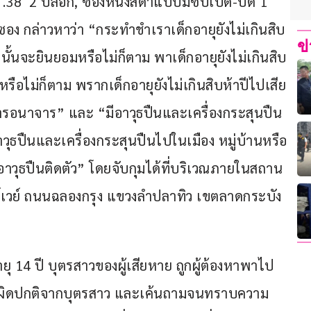
.38  2 ปลอก, ซองหนังสีดำแบบมีซิปเปิด-ปิด 1 
ซอง กล่าวหาว่า “กระทำชำเราเด็กอายุยังไม่เกินสิบ
ข
นั้นจะยินยอมหรือไม่ก็ตาม พาเด็กอายุยังไม่เกินสิบ
รือไม่ก็ตาม พรากเด็กอายุยังไม่เกินสิบห้าปีไปเสีย
การอนาจาร” และ “มีอาวุธปืนและเครื่องกระสุนปืน
ุธปืนและเครื่องกระสุนปืนไปในเมือง หมู่บ้านหรือ
าวุธปืนติดตัว” โดยจับกุมได้ที่บริเวณภายในสถาน
อร์เวย์ ถนนฉลองกรุง แขวงลำปลาทิว เขตลาดกระบัง 
อายุ 14 ปี บุตรสาวของผู้เสียหาย ถูกผู้ต้องหาพาไป
มผิดปกติจากบุตรสาว และเค้นถามจนทราบความ