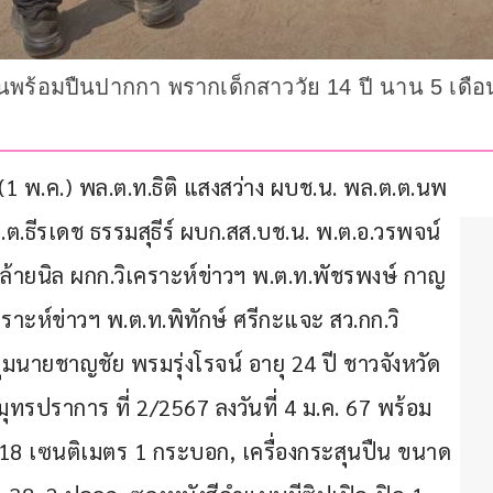
พร้อมปืนปากกา พรากเด็กสาววัย 14 ปี นาน 5 เดือน
นนี้ (1 พ.ค.) พล.ต.ท.ธิติ แสงสว่าง ผบช.น. พล.ต.ต.นพ
.ต.ต.ธีรเดช ธรรมสุธีร์ ผบก.สส.บช.น. พ.ต.อ.วรพจน์ 
 คล้ายนิล ผกก.วิเคราะห์ข่าวฯ พ.ต.ท.พัชรพงษ์ กาญ
เคราะห์ข่าวฯ พ.ต.ท.พิทักษ์ ศรีกะแจะ สว.กก.วิ
กุมนายชาญชัย พรมรุ่งโรจน์ อายุ 24 ปี ชาวจังหวัด
ุทรปราการ ที่ 2/2567 ลงวันที่ 4 ม.ค. 67 พร้อม
8 เซนติเมตร 1 กระบอก, เครื่องกระสุนปืน ขนาด 