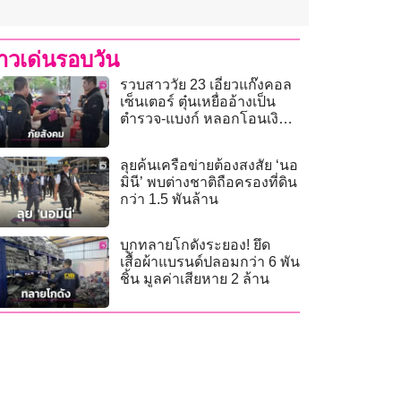
่าวเด่นรอบวัน
รวบสาววัย 23 เอี่ยวแก๊งคอล
เซ็นเตอร์ ตุ๋นเหยื่ออ้างเป็น
ตำรวจ-แบงก์ หลอกโอนเงิน
4.5 แสน
ลุยค้นเครือข่ายต้องสงสัย ‘นอ
มินี’ พบต่างชาติถือครองที่ดิน
กว่า 1.5 พันล้าน
บุกทลายโกดังระยอง! ยึด
เสื้อผ้าแบรนด์ปลอมกว่า 6 พัน
ชิ้น มูลค่าเสียหาย 2 ล้าน