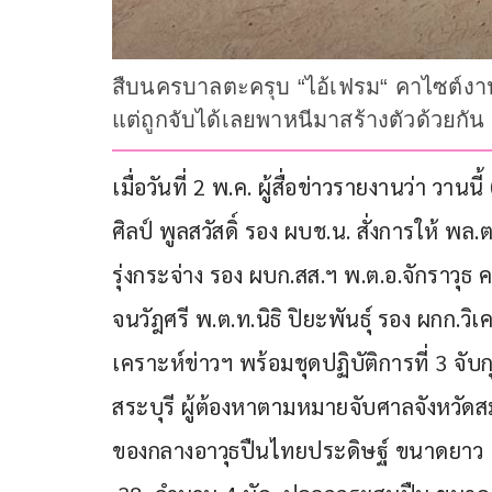
สืบนครบาลตะครุบ “ไอ้เฟรม“ คาไซต์งาน
แต่ถูกจับได้เลยพาหนีมาสร้างตัวด้วยกัน
เมื่อวันที่ 2 พ.ค. ผู้สื่อข่าวรายงานว่า วา
ศิลป์ พูลสวัสดิ์ รอง ผบช.น. สั่งการให้ พล
รุ่งกระจ่าง รอง ผบก.สส.ฯ พ.ต.อ.จักราวุธ
จนวัฎศรี พ.ต.ท.นิธิ ปิยะพันธุ์ รอง ผกก.วิ
เคราะห์ข่าวฯ พร้อมชุดปฏิบัติการที่ 3 จับ
สระบุรี ผู้ต้องหาตามหมายจับศาลจังหวัดสม
ของกลางอาวุธปืนไทยประดิษฐ์ ขนาดยาว 1