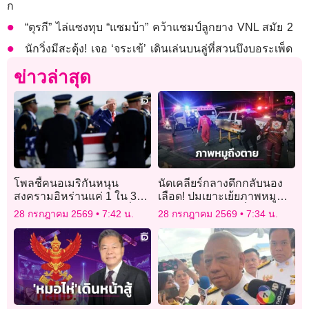
ก
“ตุรกี” ไล่แซงทุบ “แซมบ้า” คว้าแชมป์ลูกยาง VNL สมัย 2
นักวิ่งมีสะดุ้ง! เจอ ‘จระเข้’ เดินเล่นบนลู่ที่สวนบึงบอระเพ็ด
ข่าวล่าสุด
โพลชี้คนอเมริกันหนุน
นัดเคลียร์กลางดึกกลับนอง
สงครามอิหร่านแค่ 1 ใน 3
เลือด! ปมเยาะเย้ยภาพหมู
กังขาทรัมป์ไร้เป้าหมายที่
หน้าสุเหร่า ดับ 1 เจ็บ 1
28 กรกฎาคม 2569
7:42 น.
28 กรกฎาคม 2569
7:34 น.
ชัดเจน