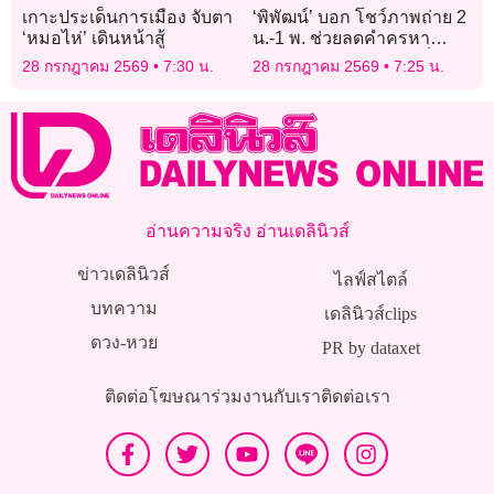
เกาะประเด็นการเมือง จับตา
‘พิพัฒน์’ บอก โชว์ภาพถ่าย 2
‘หมอไห่’ เดินหน้าสู้
น.-1 พ. ช่วยลดคำครหา
แตกแยก สยบพวกชอบปั่น
28 กรกฎาคม 2569
7:30 น.
28 กรกฎาคม 2569
7:25 น.
ข่าว
อ่านความจริง อ่านเดลินิวส์
ข่าวเดลินิวส์
ไลฟ์สไตล์
บทความ
เดลินิวส์clips
ดวง-หวย
PR by dataxet
ติดต่อโฆษณา
ร่วมงานกับเรา
ติดต่อเรา