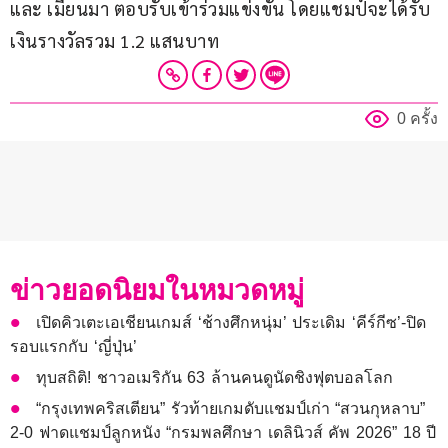
และ เมียนมา ตอบรับเข้าร่วมแข่งขัน โดยแชมป์จะได้รับ
เงินรางวัลรวม 1.2 แสนบาท
0 ครั้ง
ข่าวยอดนิยมในหมวดหมู่
เปิดคิวเตะเอเชียนเกมส์ ‘ช้างศึกหนุ่ม’ ประเดิม ‘คีร์กีซ’-ปิด
รอบแรกกับ ‘ญี่ปุ่น’
ทุบสถิติ! ชาวอเมริกัน 63 ล้านคนดูนัดชิงฟุตบอลโลก
“กรุงเทพคริสเตียน” รัวท้ายเกมดับแชมป์เก่า “สวนกุหลาบ”
2-0 ฟาดแชมป์ลูกหนัง “กรมพลศึกษา เดลินิวส์ คัพ 2026” 18 ปี