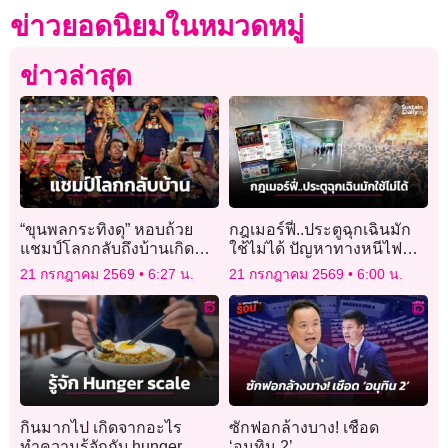
ข่าวยอดนิยมในหมวดหมู่
ข่าวล่าสุด
“ขุนพลกระทิงดุ” หอบถ้วย
กฎเมอร์ฟี่..ประตูฉุกเฉินมัก
แชมป์โลกกลับถึงบ้านเกิด
ใช้ไม่ได้ ปัญหาทางหนีไฟ
แล้ว
หรือจิตสำนึกปลอดภัย
21 กรกฎาคม 2569
6:27 น.
21 กรกฎาคม 2569
6:00 น.
กินมากไป เกิดจากอะไร
ซักฟอกล้างบาง! เชือด
ทำความรู้จักกับ hunger
‘อนุทิน 2’