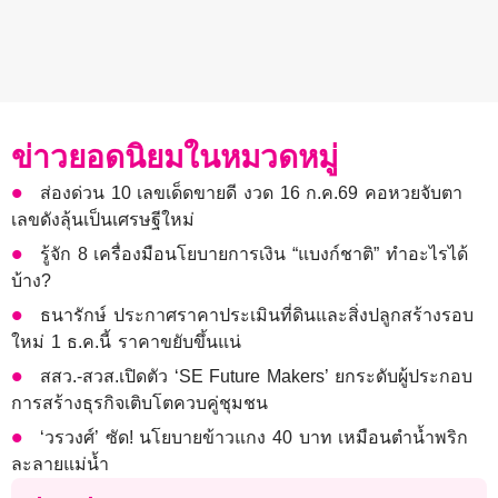
ข่าวยอดนิยมในหมวดหมู่
ส่องด่วน 10 เลขเด็ดขายดี งวด 16 ก.ค.69 คอหวยจับตา
เลขดังลุ้นเป็นเศรษฐีใหม่
รู้จัก 8 เครื่องมือนโยบายการเงิน “แบงก์ชาติ” ทำอะไรได้
บ้าง?
ธนารักษ์ ประกาศราคาประเมินที่ดินและสิ่งปลูกสร้างรอบ
ใหม่ 1 ธ.ค.นี้ ราคาขยับขึ้นแน่
สสว.-สวส.เปิดตัว ‘SE Future Makers’ ยกระดับผู้ประกอบ
การสร้างธุรกิจเติบโตควบคู่ชุมชน
‘วรวงศ์’ ซัด! นโยบายข้าวแกง 40 บาท เหมือนตำน้ำพริก
ละลายแม่น้ำ