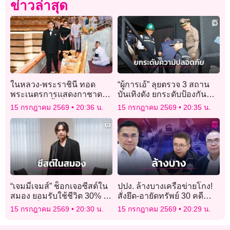
ข่าวล่าสุด
ในหลวง-พระราชินี ทอด
“ผู้การเอ้” ลุยตรวจ 3 สถาน
พระเนตรการแสดงกาชาด
บันเทิงดัง ยกระดับป้องกัน
คอนเสิร์ตครั้งที่ 52 “STILL
ความปลอดภัย
15 กรกฎาคม 2569
20:36 น.
15 กรกฎาคม 2569
20:35 น.
ON MY MIND ธ สถิต ใน
ดวงใจนิรันดร์”
“เจมมี่เจมส์” ช็อกเจอซีสต์ใน
ปปง. ล้างบางเครือข่ายโกง!
สมอง ยอมรับใช้ชีวิต 30% ไป
สั่งยึด-อายัดทรัพย์ 30 คดี
กับการดื่ม!
ใหญ่ มูลค่าทะลุ 1,086 ล้าน
15 กรกฎาคม 2569
20:30 น.
15 กรกฎาคม 2569
20:29 น.
บาท