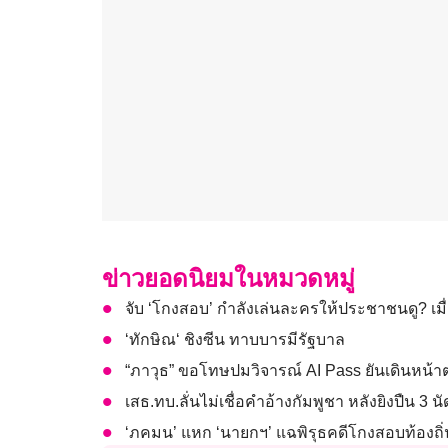
ข่าวยอดนิยมในหมวดหมู่
จับ ‘โกงสอบ’ กำลังเล่นละครให้ประชาชนดู? เมื
‘ทักษิณ‘ ชิงซีน ทาบบารมีรัฐบาล
“ภาวุธ” ขอโทษปมวิจารณ์ AI Pass ยันเดินหน้
เสธ.ทบ.ลั่นไม่เชื่อคำอ้างกัมพูชา หลังยิงปืน 3
‘ภคมน’ แหก ‘นายกฯ’ แฉพิรุธคดีโกงสอบท้องถิ่น