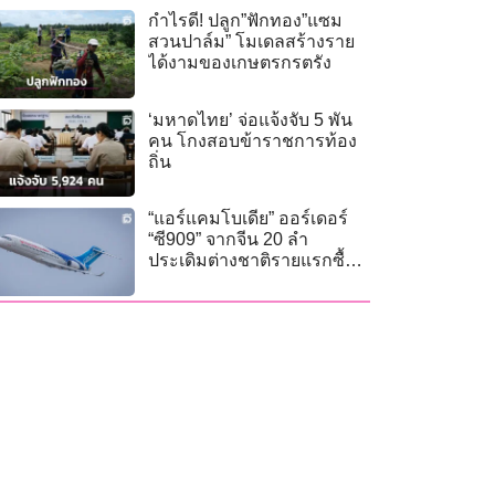
กำไรดี! ปลูก”ฟักทอง”แซม
สวนปาล์ม” โมเดลสร้างราย
ได้งามของเกษตรกรตรัง
‘มหาดไทย’ จ่อแจ้งจับ 5 พัน
คน โกงสอบข้าราชการท้อง
ถิ่น
“แอร์แคมโบเดีย” ออร์เดอร์
“ซี909” จากจีน 20 ลำ
ประเดิมต่างชาติรายแรกซื้อ
ยกลอต