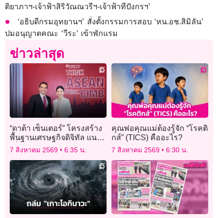
ติยาภาฯ-เจ้าฟ้าสิริวัณณวรีฯ-เจ้าฟ้าทีปังกรฯ’
‘อธิบดีกรมอุทยานฯ’ สั่งตั้งกรรมการสอบ ‘หน.อช.สิมิลัน’
ปมอนุญาตคณะ ‘วีระ’ เข้าพักแรม
ข่าวล่าสุด
“ดาต้า เซ็นเตอร์” โครงสร้าง
คุณพ่อคุณแม่ต้องรู้จัก “โรคติ
พื้นฐานเศรษฐกิจดิจิทัล แนะ
กส์” (TICS) คืออะไร?
เพิ่มทักษะสำคัญ
7 สิงหาคม 2569
6:35 น.
7 สิงหาคม 2569
6:30 น.