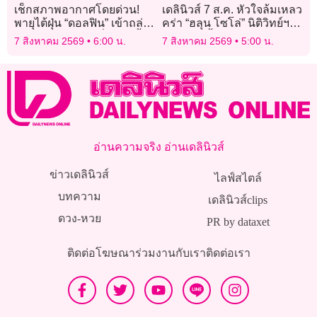
เช็กสภาพอากาศโดยด่วน!
เดลินิวส์ 7 ส.ค. หัวใจล้มเหลว
พายุไต้ฝุ่น “ดอลฟิน” เข้าถล่ม
คร่า “ฮลุน โซโล่” นิติวิทย์ฯ
“เกาะโอกินาวะ” ญี่ปุ่นวันนี้
ยัน ยังไม่ทิ้งปมสารพิษ-
7 สิงหาคม 2569
6:00 น.
7 สิงหาคม 2569
5:00 น.
ใหลตาย
อ่านความจริง อ่านเดลินิวส์
ข่าวเดลินิวส์
ไลฟ์สไตล์
บทความ
เดลินิวส์clips
ดวง-หวย
PR by dataxet
ติดต่อโฆษณา
ร่วมงานกับเรา
ติดต่อเรา