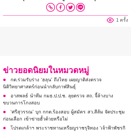
1 ครั้ง
ข่าวยอดนิยมในหมวดหมู่
กต.ร่วมรับร่าง ‘ฮลุน’ ถึงไทย เผยญาติส่งตรวจ
นิติวิทยาศาสตร์ก่อนนำกลับกาฬสินธุ์
อาสพลธ์ นำทีม กมธ.ป.ป.ช. ลุยตรวจ สถ. จี้ล้างบาง
ขบวนการโกงสอบ
‘ศรีสุวรรณ’ บุก กกต.ร้องสอบ ผู้สมัคร สว.สีส้ม จัดประชุม
ก่อนเลือก เข้าข่ายฮั้วด้วยหรือไม่
โปรดเกล้าฯ พระราชทานเหรียญราชรุจิทอง ‘เจ้าฟ้าพัชรกิ