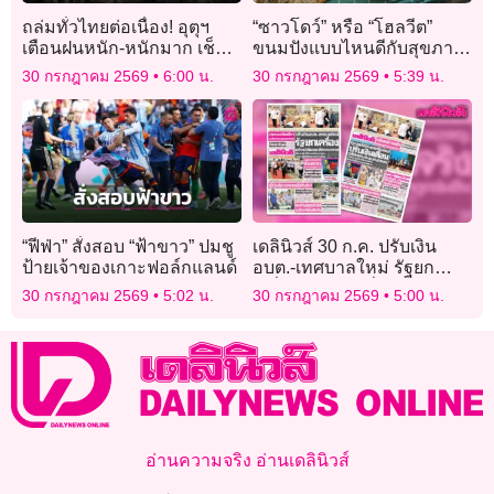
ถล่มทั่วไทยต่อเนื่อง! อุตุฯ
“ซาวโดว์” หรือ “โฮลวีต”
เตือนฝนหนัก-หนักมาก เช็กด่
ขนมปังแบบไหนดีกับสุขภาพ
วนจังหวัดไหนอ่วมบ้าง
ลำไส้
30 กรกฎาคม 2569
6:00 น.
30 กรกฎาคม 2569
5:39 น.
“ฟีฟ่า” สั่งสอบ “ฟ้าขาว” ปมชู
เดลินิวส์ 30 ก.ค. ปรับเงิน
ป้ายเจ้าของเกาะฟอล์กแลนด์
อบต.-เทศบาลใหม่ รัฐยก
เครื่อง “ปชน.” เชื่อมีสัญญาณ
30 กรกฎาคม 2569
5:02 น.
30 กรกฎาคม 2569
5:00 น.
ปรับครม.
อ่านความจริง อ่านเดลินิวส์