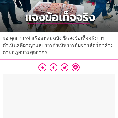
ผอ.ศุลกากรท่าเรือแหลมฉบัง ชี้แจงข้อเท็จจริงการ
ดำเนินคดีอาญาและการดำเนินการกับซากสัตว์ตกค้าง
ตามกฎหมายศุลกากร