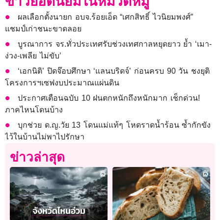
ข่าวยอดนิยมในหมวดหมู่
ผลเลือกตั้งนายก อบจ.ร้อยเอ็ด “เศกสิทธิ์ ไวนิยมพงศ์”
แชมป์เก่าชนะขาดลอย
บูรณาการ จร.ทั่วประเทศรับช่วงเทศกาลหยุดยาว ย้ำ ‘เมา-
ง่วง-เพลีย ไม่ขับ’
‘เอกนิติ’ ปิดจ๊อบศึกษา ‘แลนบริดจ์’ ก่อนครบ 90 วัน ชงยุติ
โครงการฯเซฟงบประมาณแผ่นดิน
ประกาศเตือนฉบับ 10 ฝนตกหนักถึงหนักมาก เช็กด่วน!
ภาคไหนโดนบ้าง
บุกช่วย ด.ญ.วัย 13 โดนแม่แท้ๆ โหดราดน้ำร้อน ซ้ำกักขัง
ไว้ในบ้านไม่พาไปรักษา
ข่าวล่าสุด