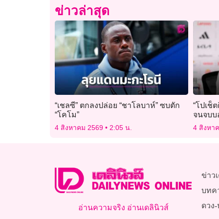
ข่าวล่าสุด
“เชลซี” ตกลงปล่อย “ชาโลบาห์” ซบตัก
“โปเช็
“โคโม”
จนจบบ
4 สิงหาคม 2569
2:05 น.
4 สิงหา
ข่าวเ
บทค
ดวง-
อ่านความจริง อ่านเดลินิวส์