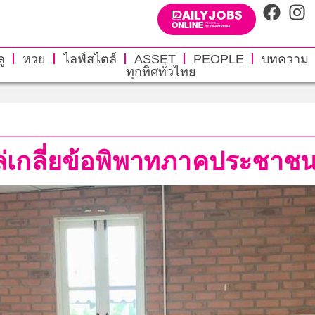
ู
หวย
ไลฟ์สไตล์
ASSET
PEOPLE
บทความ
ทุกทิศทั่วไทย
์ไกล่เกลี่ยข้อพิพาทภาคประช