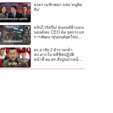
สงครามซักฟอก ถล่ม‘หนูติด
จั่น’
คลิปไวรัลจีน! หุ่นยนต์ฮิวแมน
นอยด์เตะ CEO ล้ม จุดกระแส
การพัฒนาหุ่นยนต์ยุคใหม่
(คลิป)
ตร.อาลัย 2 ตำรวจกล้า
สภ.ตากใบ พลีชีพปฏิบัติ
หน้าที่ ผบ.ตร.สั่งปูนบำเหน็จ-
ดูแลสิทธิประโยชน์เต็มที่