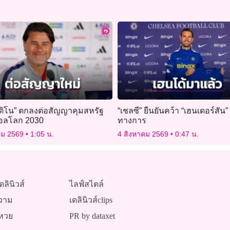
ตติโน” ตกลงต่อสัญญาคุมสหรัฐ
“เชลซี” ยืนยันคว้า “เฮนเดอร์สัน”
อลโลก 2030
ทางการ
คม 2569
1:05 น.
4 สิงหาคม 2569
0:47 น.
ดลินิวส์
ไลฟ์สไตล์
วาม
เดลินิวส์clips
หวย
PR by dataxet