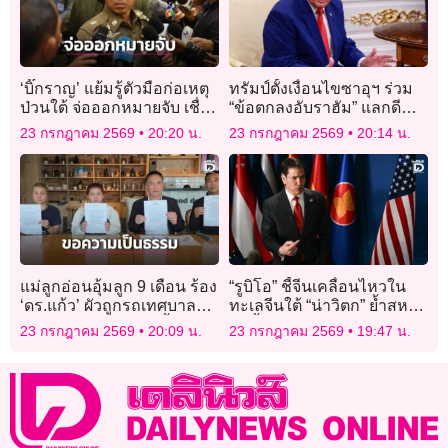
‘บิ๊กราญ’ แย้มรู้ตัวมือก่อเหตุ
ทรัมป์ตั้งเงื่อนไขซาอุฯ ร่วม
ป่วนใต้ จ่อออกหมายจับ เชื่อ
“ข้อตกลงอับราฮัม” แลกดี
3 เหตุการณ์โยงกลุ่มเดียวกัน
ลนิวเคลียร์กับสหรัฐ
23 กรกฎาคม 2569
20:20 น.
23 กรกฎาคม 2569
20:14 น.
แม่ลูกอ่อนอุ้มลูก 9 เดือน ร้อง
“รูบิโอ” ชี้จีนเคลื่อนไหวใน
‘ดร.แก้ว’ ผัวถูกรถเทศบาลชน
ทะเลจีนใต้ “น่าวิตก” ย้ำสหรัฐ
ดับ 9 เดือนคดีไม่คืบ ซ้ำซอง
ไม่ทิ้งฟิลิปปินส์
23 กรกฎาคม 2569
20:09 น.
23 กรกฎาคม 2569
19:47 น.
งานศพหาย