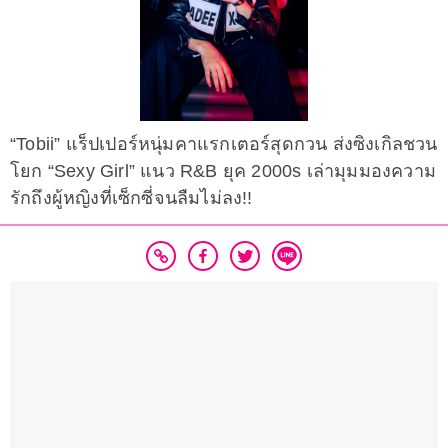
“Tobii” แร็ปเปอร์หนุ่มคาแรกเตอร์สุดกวน ส่งซิงเกิลชวน
โยก “Sexy Girl” แนว R&B ยุค 2000s เล่ามุมมองความ
รักถึงผู้หญิงที่เซ็กซี่จนลืมไม่ลง!!