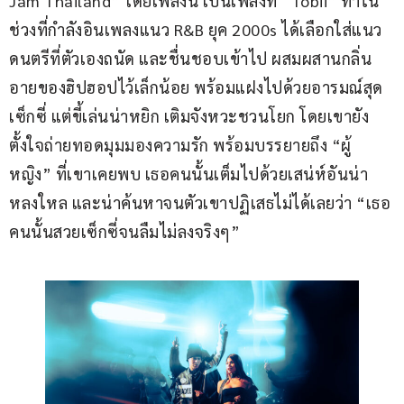
Jam Thailand” โดยเพลงนี้ เป็นเพลงที่ “Tobii” ทำใน
ช่วงที่กำลังอินเพลงแนว R&B ยุค 2000s ได้เลือกใส่แนว
ดนตรีที่ตัวเองถนัด และชื่นชอบเข้าไป ผสมผสานกลิ่น
อายของฮิปฮอปไว้เล็กน้อย พร้อมแฝงไปด้วยอารมณ์สุด
เซ็กซี่ แต่ขี้เล่นน่าหยิก เติมจังหวะชวนโยก โดยเขายัง
ตั้งใจถ่ายทอดมุมมองความรัก พร้อมบรรยายถึง “ผู้
หญิง” ที่เขาเคยพบ เธอคนนั้นเต็มไปด้วยเสน่ห์อันน่า
หลงใหล และน่าค้นหาจนตัวเขาปฏิเสธไม่ได้เลยว่า “เธอ
คนนั้นสวยเซ็กซี่จนลืมไม่ลงจริงๆ”