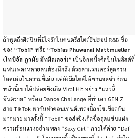
ถ้าพูดถึงศิลปินที่มีใจรักในดนตรีสไตล์ฮิปฮอป R&B ชื่อ
ของ 
“Tobii” 
หรือ 
“Tobias Phuwanai Mattmueller
(โทบิอัส ภูวนัย มัทมึลเลอร์)”
 เป็นอีกหนึ่งศิลปินในลิสต์ที่
แฟนเพลงหลายคนต้องนึกถึง ด้วยคาแรกเตอร์สุดกวน 
โดดเด่นในความขี้เล่น แต่ยังมีสไตล์ให้ชวนจดจำ ก่อน
หน้านี้เขาได้ปล่อยซิงเกิล Viral Hit อย่าง “แถวนี้
อันตราย” พร้อม Dance Challenge ที่ทำเอา GEN Z 
สาย TikTok พากันทำคอนเทนต์เพลงนี้ลงโซเชียลกัน
มากมาย มาครั้งนี้ “Tobii” ขอส่งซิงเกิลชื่อสุดแซ่บแฝง
ความร้อนแรงอย่างเพลง “Sexy Girl” ภายใต้ค่าย “Def 