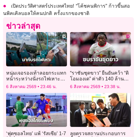
เปิดประวัติศาสตร์ประเทศไทย! “โค้ชคนพิการ” ก้าวขึ้นสอ
นพิคเคิลบอลให้คนปกติ ครั้งแรกของชาติ
ข่าวล่าสุด
หนุ่มเจอรองเท้าลอยกระแทก
“ราชันชุดขาว” ยืนยันคว้า “ดิ
หน้าระหว่างนั่งรถไฟเหาะ
โอมองเด” ค่าตัว 140 ล้าน
แล่นเร็ว 110 กม./ชม.
ยูโร
6 สิงหาคม 2569
23:46 น.
6 สิงหาคม 2569
23:38 น.
‘ฟุตซอลไทย’ แพ้ ‘รัสเซีย’ 1-7
ลุยตรวจสถานประกอบการ