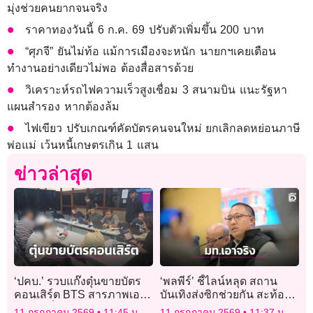
มุ่งช่วยคนยากจนจริง
ราคาทองวันนี้ 6 ก.ค. 69 ปรับตัวเพิ่มขึ้น 200 บาท
“ศุภจี” ยันไม่ท้อ แม้การเมืองจะหนัก นายกฯเคยเตือน
ทำงานอย่างเดียวไม่พอ ต้องสื่อสารด้วย
วิเคราะห์รถไฟความเร็วสูงเชื่อม 3 สนามบิน แนะรัฐหา
แผนสำรอง หากต้องล้ม
ไฟเขียว ปรับเกณฑ์คัดบัตรคนจนใหม่ ยกเลิกลดหย่อนภาษี
พ่อแม่ เว้นหนี้เกษตรเกิน 1 แสน
ข่าวล่าสุด
‘ปคบ.’ รวบแก๊งตุ๋นขายบัตร
‘พลพีร์’ ชี้ไลน์หลุด สถาน
คอนเสิร์ต BTS สารภาพเอา
บันเทิงส่งซิกช่วยกัน สะท้อน
เงินไปเที่ยวต่างประเทศจน
มท. เอาจริง ปราบธุรกิจผิด
11 กรกฎาคม 2569
11:45 น.
11 กรกฎาคม 2569
11:37 น.