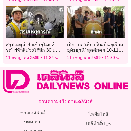
หมด
กฎหมาย
สรุปเหตุน้ำรั่วเข้าอุโมงค์
เปิดงาน “เที่ยว ฟิน กินทุเรียน
รถไฟฟ้าสีม่วงใต้ลึก 30 ม.
อุทัยธานี” สุดคึกคัก 10-11
นายก ส.วิศวกรโครงสร้างฯ
ก.ค.นี้
11 กรกฎาคม 2569
11:34 น.
11 กรกฎาคม 2569
11:30 น.
เสนอแผน 2 เพิ่มเติม
อ่านความจริง อ่านเดลินิวส์
ข่าวเดลินิวส์
ไลฟ์สไตล์
บทความ
เดลินิวส์clips
ดวง-หวย