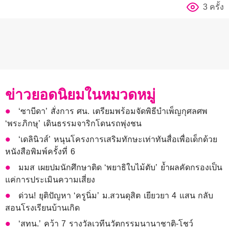
3 ครั้ง
ข่าวยอดนิยมในหมวดหมู่
‘ซาบีดา’ สั่งการ ศน. เตรียมพร้อมจัดพิธีบำเพ็ญกุศลศพ
‘พระภิกษุ’ เดินธรรมจาริกโดนรถพุ่งชน
‘เดลินิวส์’ หนุนโครงการเสริมทักษะเท่าทันสื่อเพื่อเด็กด้วย
หนังสือพิมพ์ครั้งที่ 6
มมส เผยปมนักศึกษาติด ‘พยาธิใบไม้ตับ’ ย้ำผลคัดกรองเป็น
แค่การประเมินความเสี่ยง
ด่วน! ยุติปัญหา ‘ครูนิ่ม’ ม.สวนดุสิต เยียวยา 4 แสน กลับ
สอนโรงเรียนบ้านเกิด
‘สทน.’ คว้า 7 รางวัลเวทีนวัตกรรมนานาชาติ-โชว์