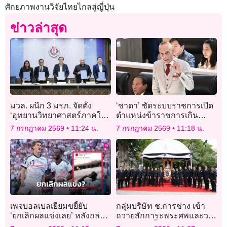
ศักยภาพงานวิจัยไทยไกลสู่ญี่ปุ่น
ข่าวล่าสุด
มวล. ผนึก 3 มรภ. จัดตั้ง
‘ชาดา’ ซัดระบบราชการเปิด
‘อุทยานวิทยาศาสตร์ภาคใต้
ตำแหน่งข้าราชการเกิน
ตอนบน’ ยกระดับนวัตกรรม-
จำเป็น ทำงบฯ กำลังคนพุ่ง
7 กรกฎาคม 2569
11:24 น.
7 กรกฎาคม 2569
11:18 น.
เศรษฐกิจภูมิภาคครบวงจร
กว่าล้านล้าน จี้ทบทวน
เพจบอลเบลเยียมขยี้ยับ
กลุ่มบริษัท ช.การช่าง เข้า
‘ยกเลิกผลแข่งเลย’ หลังถล่ม
ถวายสักการะพระศพและวาง
‘สหรัฐฯ’
พวงมาลาเบื้องหน้าพระรูป