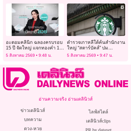
อะตอมคลินิก ฉลองครบรอบ
ตำรวจเกาหลีใต้ค้นสำนักงาน
15 ปี จัดใหญ่ แจกทองคำ 15
ใหญ่ “สตาร์บัคส์” ปม
รางวัล ลุ้นรับของรางวัลรวม
แคมเปญการตลาดโยงปฏิวัติ
5 สิงหาคม 2569
9:48 น.
5 สิงหาคม 2569
9:47 น.
มูลค่ากว่าล้านบาท
กวางจู
อ่านความจริง อ่านเดลินิวส์
ข่าวเดลินิวส์
ไลฟ์สไตล์
บทความ
เดลินิวส์clips
ดวง-หวย
PR by dataxet