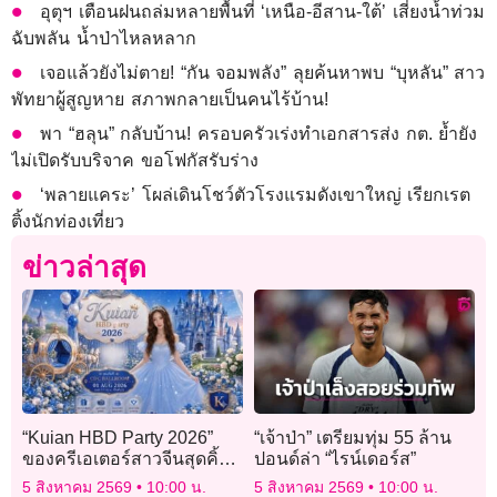
อุตุฯ เตือนฝนถล่มหลายพื้นที่ ‘เหนือ-อีสาน-ใต้’ เสี่ยงน้ำท่วม
ฉับพลัน น้ำป่าไหลหลาก
เจอแล้วยังไม่ตาย! “กัน จอมพลัง” ลุยค้นหาพบ “บุหลัน” สาว
พัทยาผู้สูญหาย สภาพกลายเป็นคนไร้บ้าน!
พา “ฮลุน” กลับบ้าน! ครอบครัวเร่งทำเอกสารส่ง กต. ย้ำยัง
ไม่เปิดรับบริจาค ขอโฟกัสรับร่าง
‘พลายแคระ’ โผล่เดินโชว์ตัวโรงแรมดังเขาใหญ่ เรียกเรต
ติ้งนักท่องเที่ยว
ข่าวล่าสุด
“Kuian HBD Party 2026”
“เจ้าป่า” เตรียมทุ่ม 55 ล้าน
ของครีเอเตอร์สาวจีนสุดคิ้วท์
ปอนด์ล่า “ไรน์เดอร์ส”
“ขุยอัน” เอฟซีฟินแน่นอน
5 สิงหาคม 2569
10:00 น.
5 สิงหาคม 2569
10:00 น.