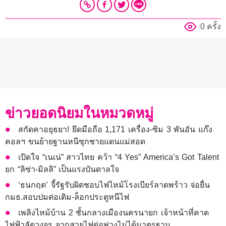
0 ครั้ง
ข่าวยอดนิยมในหมวดหมู่
สกัดคาอยุธยา! ยึดมือถือ 1,171 เครื่อง-ซิม 3 พันอัน แก๊ง
คอลฯ ขนย้ายฐานหนีซุกชายแดนแม่สอด
เปิดใจ “เนเน่” สาวไทย คว้า “4 Yes” America’s Got Talent
ยก “ลิซ่า-มิลลิ” เป็นแรงบันดาลใจ
‘ธนกฤต’ จี้รัฐรับผิดชอบไฟไหม้โรงเบียร์ลาดพร้าว จ่อยื่น
กมธ.สอบปมต่อเติม-ล็อกประตูหนีไฟ
เพลิงไหม้บ้าน 2 ชั้นกลางเมืองนครนายก เจ้าหน้าที่คาด
ไฟฟ้าลัดวงจร จากสายไฟต่อพ่วงไม่ได้มาตรฐาน