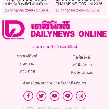
หน้าส่ง 9 เหยื่อไฟไหม้โรง
THAI MSME FORUM 2026
เบียร์เผยนาทีแต่งหน้า ‘บรีส
15 กรกฎาคม 2569
17:59 น.
15 กรกฎาคม 2569
17:58 น.
วงทศกัณฐ์’
อ่านความจริง อ่านเดลินิวส์
ข่าวเดลินิวส์
ไลฟ์สไตล์
บทความ
เดลินิวส์clips
ดวง-หวย
PR by dataxet
ติดต่อโฆษณา
ร่วมงานกับเรา
ติดต่อเรา
© 2026 บริษัท สี่พระยาการพิมพ์ จำกัด