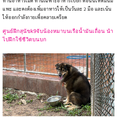
ทานอาหารเม็ด ทานเฉพาะอาหารเปียก ตอนนี้ให้ดื่มนม
แพะ และคงต้องเพิ่มอาหารให้เป็นวันละ 2 มือ และเน้น
ให้ออกกำลังกายเพื่อคลายเครียด
ศูนย์ฝึกสุนัขk9จับน้องหมาบนเรือน้ำมันเถื่อน นำ
ไปฝึกใช้ชีวิตบนบก