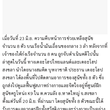
เมื่อวันที่ 23 มิ.ย. ความคืบหน้าการช่วยเหลือสุนัข 
จำนวน 8 ตัว บนเรือน้ำมันเถื่อนของกลาง 3 ลำ หลังจากที่
เจ้าของไต้ก๋งเรือจำนวน 8 คน ถูกจับดำเนินคดีไปนั้น 
ล่าสุดในวันนี้ ทางเดอะโฮปไทยแลนด์และเดอะโฮป
สงขลา นำโดยนางสมคิด บุหงาชาติ ประธาน เดอะโฮป
สงขลา ได้ลงพื้นที่ไปติดตามอาการของสุนัขทั้ง 8 ตัว ซึ่ง
ถูกส่งไปดูแลฟื้นฟูสภาพร่างกายและจิตใจอยู่ที่ศูนย์ฝึก
สุนัขครูโหน่ง K9 ใน ต.ควนลัง อ.หาดใหญ่ จ.สงขลา 
ตั้งแต่วันที่ 20 มิ.ย. ที่ผ่านมา โดยสุนัขทั้ง 8 ตัวขณะนี้ได้
รับการดูแลจากครูฝึกทั้งสวัสดิภาพและร่างกายเป็นอย่าง