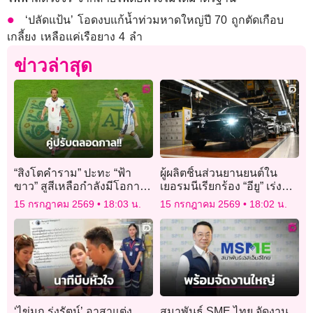
‘ปลัดแป้น’ โอดงบแก้น้ำท่วมหาดใหญ่ปี 70 ถูกตัดเกือบ
เกลี้ยง เหลือแค่เรือยาง 4 ลำ
ข่าวล่าสุด
“สิงโตคำราม” ปะทะ “ฟ้า
ผู้ผลิตชิ้นส่วนยานยนต์ใน
ขาว” สูสีเหลือกำลังมีโอกาส
เยอรมนีเรียกร้อง “อียู” เร่ง
เสมอหรืออาจถึงจุดโทษ
ปราบการบิดเบือนตลาดจาก
15 กรกฎาคม 2569
18:03 น.
15 กรกฎาคม 2569
18:02 น.
จีน
‘ไข่มุก รุ่งรัตน์’ อาสาแต่ง
สมาพันธ์ SME ไทย จัดงาน