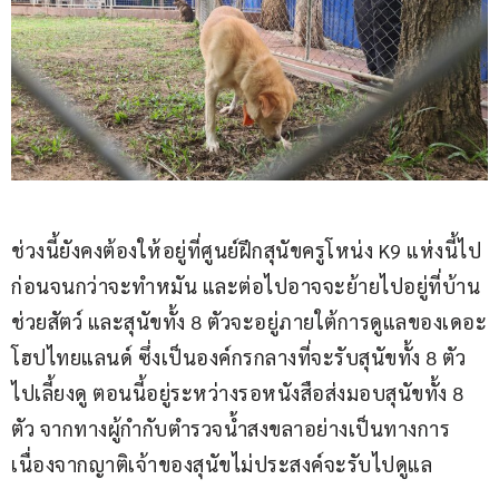
ช่วงนี้ยังคงต้องให้อยู่ที่ศูนย์ฝึกสุนัขครูโหน่ง K9 แห่งนี้ไป
ก่อนจนกว่าจะทำหมัน และต่อไปอาจจะย้ายไปอยู่ที่บ้าน
ช่วยสัตว์ และสุนัขทั้ง 8 ตัวจะอยู่ภายใต้การดูแลของเดอะ
โฮปไทยแลนด์ ซึ่งเป็นองค์กรกลางที่จะรับสุนัขทั้ง 8 ตัว
ไปเลี้ยงดู ตอนนี้อยู่ระหว่างรอหนังสือส่งมอบสุนัขทั้ง 8 
ตัว จากทางผู้กำกับตำรวจน้ำสงขลาอย่างเป็นทางการ 
เนื่องจากญาติเจ้าของสุนัขไม่ประสงค์จะรับไปดูแล