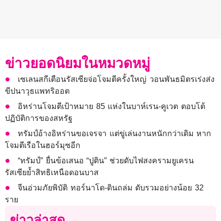
ข่าวยอดนิยมในหมวดหมู่
เซเลนสกีเตือนรัสเซียจ่อโจมตีครั้งใหญ่ วอนพันธมิตรเร่งส่ง
ขีปนาวุธแพทริออต
อิหร่านโจมตีเป้าหมาย 85 แห่งในบาห์เรน-คูเวต ตอบโต้
ปฏิบัติการของสหรัฐ
ทรัมป์อ้างอิหร่านขอเจรจา แต่ขู่เล่นงานหนักกว่าเดิม หาก
โจมตีเรือในฮอร์มุซอีก
“ทรัมป์” ยื่นข้อเสนอ “ปูติน” ช่วยดับไฟสงครามยูเครน
รัสเซียย้ำสิทธิเหนือดอนบาส
จีนอ่วมภัยพิบัติ ทอร์นาโด-ดินถล่ม ดับรวมอย่างน้อย 32
ราย
ข่าวล่าสุด