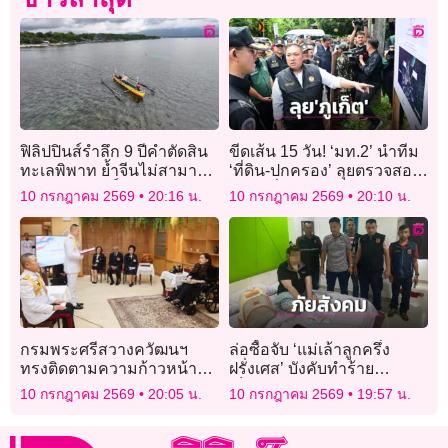
ฟิลิปปินส์รำลึก 9 ปีคำตัดสิน
ขีดเส้น 15 วัน! ‘มท.2’ นำทีม
ทะเลพิพาท ย้ำจีนไม่สามารถ
‘ที่ดิน-ปกครอง’ ลุยตรวจสอบ
อ้างกรรมสิทธิ์
บุกรุกที่ดินรัฐ-อุทยานฯ
10 กรกฎาคม 2569
20:16 น.
10 กรกฎาคม 2569
20:10 น.
กรมพระศรีสวางควัฒนฯ
ล่อซื้อจับ ‘แม่เล้าลูกครึ่ง
ทรงติดตามความก้าวหน้า
ฝรั่งเศส’ บังคับทำร้าย
โครงการก่อสร้างตามแนว
เด็ก13ค้ากาม ไม่สนป่วย-มี
10 กรกฎาคม 2569
20:05 น.
10 กรกฎาคม 2569
19:57 น.
ชายแดนไทย-กัมพูชา
รอบเดือน