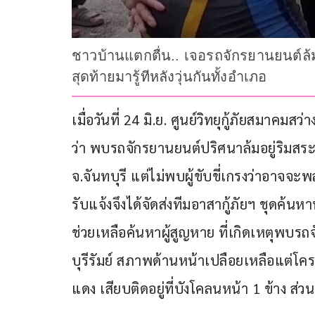
ชาวบ้านแตกตื่น.. เจอรถจักรยานยนต์ล้มอ
สุดท้ายมารู้ทีหลังวุ่นกันทั้งอำเภอ
เมื่อวันที่ 24 มิ.ย. ศูนย์วิทยุกู้ภัยสมาคม
ว่า พบรถจักรยานยนต์ปริศนาล้มอยู่ริมสร
จ.จันทบุรี แต่ไม่พบผู้ขับขี่เกรงว่าอาจจะ
รับแจ้งจึงได้จัดส่งทีมอาสากู้ภัยฯ ชุดค
ช่วยเหลือค้นหาผู้สูญหาย ที่เกิดเหตุพบร
บุรีรัมย์ สภาพด้านหน้าเปลือยเหลือแต่โคร
แดง เสียบติดอยู่ที่บังโคลนหน้า 1 ข้าง ส่วน