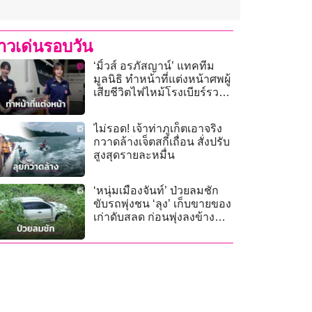
่าวเด่นรอบวัน
‘มิ้วส์ อรภัสญาน์’ แทคทีม
มูลนิธิ ทำหน้าที่แต่งหน้าศพผู้
เสียชีวิตไฟไหม้โรงเบียร์รวม
‘น้องบรีส วงทศกัณฐ์’
ไม่รอด! เจ้าท่าภูเก็ตเอาจริง
กวาดล้างเจ็ตสกีเถื่อน สั่งปรับ
สูงสุดรายละหมื่น
‘หนุ่มเมืองจันท์’ ป่วยลมชัก
ขับรถพุ่งชน ‘ลุง’ เก็บขายของ
เก่าดับสลด ก่อนพุ่งลงข้าง
ทาง