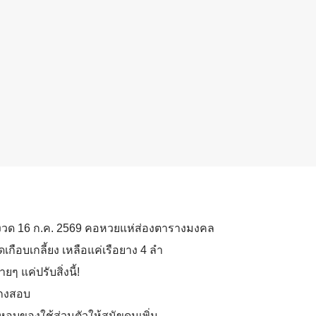
 งวด 16 ก.ค. 2569 คอหวยแห่ส่องตารางมงคล
เกือบเกลี้ยง เหลือแค่เรือยาง 4 ลำ
ยๆ แค่ปรับสิ่งนี้!
โกงสอบ
งหอบของใช้ส่วนตัวให้สุนัขดมเพิ่ม