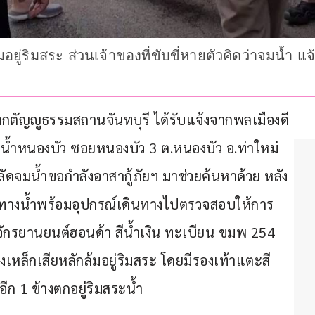
ยู่ริมสระ ส่วนเจ้าของที่ขับขี่หายตัวคิดว่าจมน้ำ แ
สว่างกตัญญูธรรมสถานจันทบุรี ได้รับแจ้งจากพลเมืองดี
ะน้ำหนองบัว ซอยหนองบัว 3 ต.หนองบัว อ.ท่าใหม่ 
พลัดจมน้ำขอกำลังอาสากู้ภัยฯ มาช่วยค้นหาด้วย หลัง
้นหาทางน้ำพร้อมอุปกรณ์เดินทางไปตรวจสอบให้การ
ถจักรยานยนต์ฮอนด้า สีน้ำเงิน ทะเบียน ขมพ 254 
งเหล็กเสียหลักล้มอยู่ริมสระ โดยมีรองเท้าแตะสี
อีก 1 ข้างตกอยู่ริมสระน้ำ