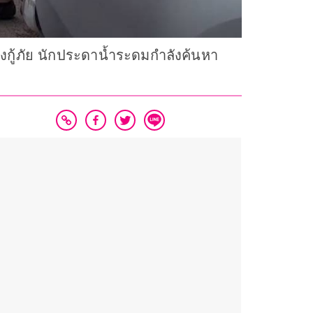
จ้งกู้ภัย นักประดาน้ำระดมกำลังค้นหา