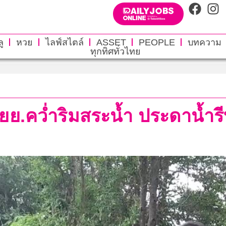
ู
หวย
ไลฟ์สไตล์
ASSET
PEOPLE
บทความ
ทุกทิศทั่วไทย
ยย.คว่ำริมสระน้ำ ประดาน้ำรี