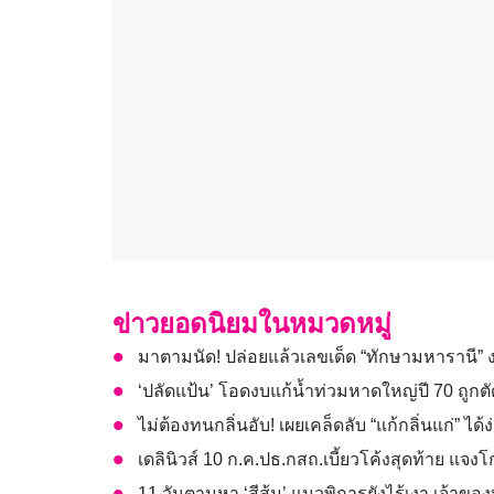
ข่าวยอดนิยมในหมวดหมู่
มาตามนัด! ปล่อยแล้วเลขเด็ด “ทักษามหารานี”
‘ปลัดแป้น’ โอดงบแก้น้ำท่วมหาดใหญ่ปี 70 ถูกตัด
ไม่ต้องทนกลิ่นอับ! เผยเคล็ดลับ “แก้กลิ่นแก่” ได้ง่า
เดลินิวส์ 10 ก.ค.ปธ.กสถ.เบี้ยวโค้งสุดท้าย แจง
11 วันตามหา ‘สีส้ม’ แมวพิการยังไร้เงา เจ้าขอ