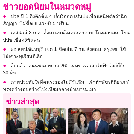
ข่าวยอดนิยมในหมวดหมู่
ปวส.ปี 1 ดิ่งตึกชั้น 4 เจ็บวิกฤต เซ่นปมเพื่อนสนิทต่อว่าฉีก
สัญญา “ไม่ขี่จยย.แวะรับมาเรียน”
เดลินิวส์ 8 ก.ค. อึ้งคะแนนไม่ตรงคำตอบ โกงสอบสถ. โยน
ปปช.เชือด5พันคน
ผอ.สพป.จันทบุรี เขต 1 ขีดเส้น 7 วัน สั่งสอบ ‘ครูเลข’ ใช้
ไม้เคาะทุเรียนตีเด็ก
อีกแล้ว! ถนนชนบทยาว 260 เมตร เจอเสาไฟฟ้าโผล่ถี่ยิบ
30 ต้น
ภาพประทับใจที่คนระยองไม่มีวันลืม! ‘เจ้าฟ้าพัชรกิติยาภา’
ทรงคว้าจอบสร้างโป่งเทียมกลางป่าเขาชะเมา
ข่าวล่าสุด