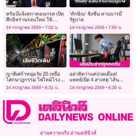
ทรัมป์แจ้งสภาคองเกรส เปิด
‘ทักษิณ‘ ชิงซีน ทาบบารมี
ศึกอิหร่านรอบใหม่ ใช้
รัฐบาล
อำนาจทหารต่อได้ 60 วัน
14 กรกฎาคม 2569
7:02 น.
14 กรกฎาคม 2569
7:00 น.
ญาติเศร้าหนุ่มวัย 20 เหยื่อ
อย่าคิดว่าแค่ปวดเมื่อย!
โศกนาฎกรรม ไฟไหม้โรง
แพทย์เปิด 4 สาเหตุ “เส้น
เบียร์ ณ ลาดพร้าว เสียชีวิต
ประสาทถูกกดทับ” ต้นตอปวด
14 กรกฎาคม 2569
6:31 น.
14 กรกฎาคม 2569
6:30 น.
เป็นรายที่ 29
คอ-ปวดหลัง ร้าวลงแขนขา
อ่านความจริง อ่านเดลินิวส์