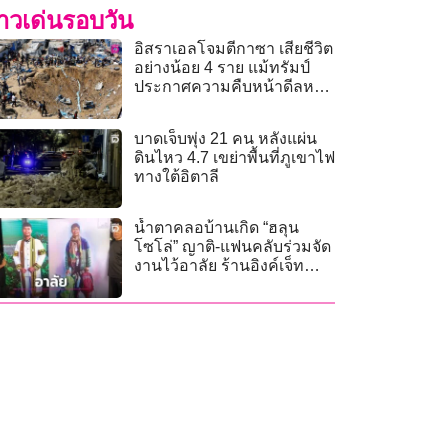
่าวเด่นรอบวัน
อิสราเอลโจมตีกาซา เสียชีวิต
อย่างน้อย 4 ราย แม้ทรัมป์
ประกาศความคืบหน้าดีลหยุด
ยิง
บาดเจ็บพุ่ง 21 คน หลังแผ่น
ดินไหว 4.7 เขย่าพื้นที่ภูเขาไฟ
ทางใต้อิตาลี
น้ำตาคลอบ้านเกิด “ฮลุน
โซโล่” ญาติ-แฟนคลับร่วมจัด
งานไว้อาลัย ร้านอิงค์เจ็ททำ
ภาพความทรงจำมอบฟรี!