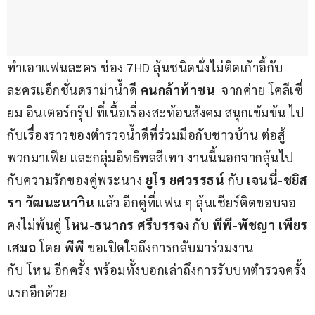
ทำเอาแฟนละคร ช่อง 7HD ลุ้นชนิดนั่งไม่ติดเก้าอี้กับ
ละครแอ็กชั่นดราม่าน้ำดี 
คนกล้าท้าชน  
จากค่าย โคลีเซี่
ยม อินเตอร์กรุ๊ป ที่เนื้อเรื่องสะท้อนสังคม สนุกเข้มข้น ไป
กับเรื่องราวของตำรวจน้ำดีที่ร่วมมือกับชาวบ้าน ต่อสู้ 
พวกมาเฟีย และกลุ่มอิทธิพลสีเทา งานนี้นอกจากลุ้นไป
กับความรักของคู่พระนาง 
ยูโร ยศวรรธน์
 กับ 
เจนนี่-ชยิส
รา วัฒนะนาวิน
 แล้ว อีกคู่ที่แฟน ๆ ลุ้นเชียร์ติดขอบจอ
คงไม่พ้นคู่ 
โหน-ธนากร ศรีบรรจง
 กับ 
พีพี-พัชญา เพียร
เสมอ
 โดย 
พีพี 
ขอเปิดใจถึงการกลับมาร่วมงาน
กับ โหน อีกครั้ง พร้อมทั้งบอกเล่าถึงการรับบทตำรวจครั้ง
แรกอีกด้วย