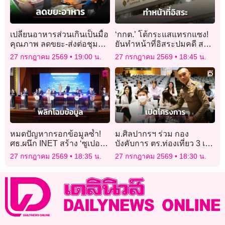
เปลี่ยนอาหารส่วนเกินเป็นมื้อ
‘กกต.’ โต้กระแสแทรกแซง!
คุณภาพ ลดขยะ-ส่งต่อชุมชน
ยันทำหน้าที่อิสระปมคดี สว.
เปราะบาง
ยึดหลักฐาน-กฎหมาย คาดลง
27 กรกฎาคม 2569
19:00 น.
27 กรกฎาคม 2569
18:45 น.
มติสิ้น ส.ค. นี้
หมดปัญหากรอกข้อมูลซ้ำ!
ม.ศิลปากรฯ ร่วม กอง
ศธ.ผนึก INET สร้าง ‘ซูเปอร์
บังคับการ ตร.ท่องเที่ยว 3 เปิด
แอปการศึกษา’ ใช้ข้อมูลชุด
โครงการอบรม “ยุวทูตตำรวจ
27 กรกฎาคม 2569
18:35 น.
27 กรกฎาคม 2569
18:30 น.
เดียวทั่วไทย
ท่องเที่ยว”