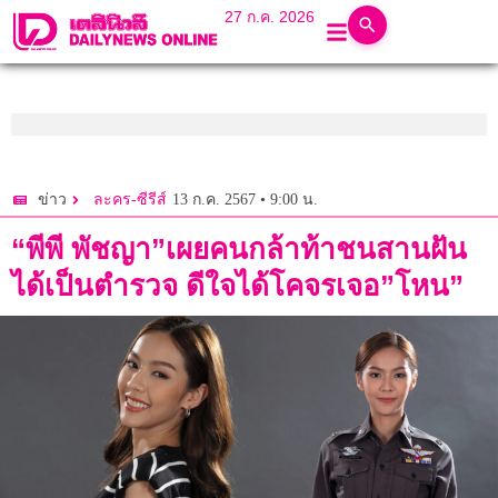
27 ก.ค. 2026
13 ก.ค. 2567 • 9:00 น.
ข่าว
ละคร-ซีรีส์
“พีพี พัชญา”เผยคนกล้าท้าชนสานฝัน
ได้เป็นตำรวจ ดีใจได้โคจรเจอ”โหน”