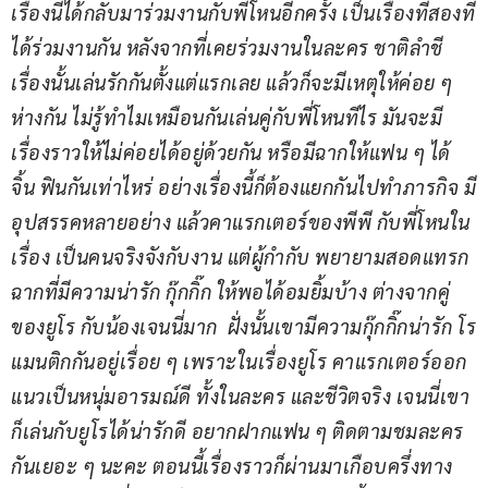
เรื่องนี้ได้กลับมาร่วมงานกับพี่โหนอีกครั้ง เป็นเรื่องที่สองที่
ได้ร่วมงานกัน หลังจากที่เคยร่วมงานในละคร ชาติลำชี 
เรื่องนั้นเล่นรักกันตั้งแต่แรกเลย แล้วก็จะมีเหตุให้ค่อย ๆ 
ห่างกัน ไม่รู้ทำไมเหมือนกันเล่นคู่กับพี่โหนทีไร มันจะมี
เรื่องราวให้ไม่ค่อยได้อยู่ด้วยกัน หรือมีฉากให้แฟน ๆ ได้
จิ้น ฟินกันเท่าไหร่ อย่างเรื่องนี้ก็ต้องแยกกันไปทำภารกิจ มี
อุปสรรคหลายอย่าง แล้วคาแรกเตอร์ของพีพี กับพี่โหนใน
เรื่อง เป็นคนจริงจังกับงาน แต่ผู้กำกับ พยายามสอดแทรก
ฉากที่มีความน่ารัก กุ๊กกิ๊ก ให้พอได้อมยิ้มบ้าง ต่างจากคู่
ของยูโร กับน้องเจนนี่มาก  ฝั่งนั้นเขามีความกุ๊กกิ๊กน่ารัก โร
แมนติกกันอยู่เรื่อย ๆ เพราะในเรื่องยูโร คาแรกเตอร์ออก
แนวเป็นหนุ่มอารมณ์ดี ทั้งในละคร และชีวิตจริง เจนนี่เขา
ก็เล่นกับยูโรได้น่ารักดี อยากฝากแฟน ๆ ติดตามชมละคร
กันเยอะ ๆ นะคะ ตอนนี้เรื่องราวก็ผ่านมาเกือบครึ่งทาง