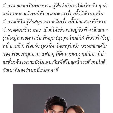
ตำรวจ อยากเป็นพยาบาล  รู้สึกว่าถ้าเราได้เป็นจริง ๆ น่า
จะโอเคนะ แล้วพอได้มาเล่นละครเรื่องนี้ ได้รับบทเป็น
ตำรวจก็ดีใจ รู้สึกสนุก เพราะในเรื่องนี้มีนักแสดงที่รับบท
ตำรวจค่อนข้างเยอะ แล้วก็ได้เข้าฉากอยู่กับพี่ ๆ นักแสดง 
รุ่นใหญ่หลายคน เช่น พี่หนุ่ม (สุรวุฑ ไหมกัน) พี่บ่าววี (วีรยุ
ทธิ์ นานช้า) พี่จอร์จ (ฐปนัท สัตยานุรักษ์)  บรรยากาศใน
กองถ่ายจะสนุกมาก  แฟน ๆ ที่ติดตามผลงานกันมา ก็น่า
จะตื่นเต้น เพราะยังไม่เคยเห็นพีพีในลุคนี้ รวมถึงคนใกล้
ตัวเขาก็มองว่าบทนี้แปลกตาดี