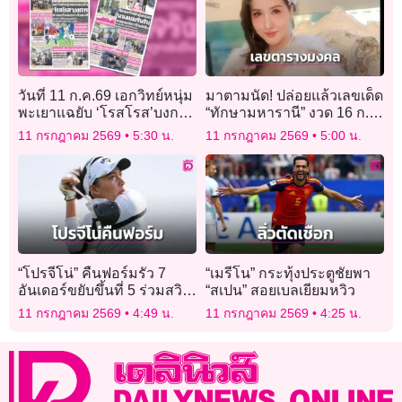
วันที่ 11 ก.ค.69 เอกวิทย์หนุ่ม
มาตามนัด! ปล่อยแล้วเลขเด็ด
พะเยาแฉยับ ‘โรสโรส’บงการ
“ทักษามหารานี” งวด 16 ก.ค.
ลวงแอร์ขนผงขาวข้ามชาติ
2569 คอหวยแห่ส่องตาราง
11 กรกฎาคม 2569
5:30 น.
11 กรกฎาคม 2569
5:00 น.
มงคล
“โปรจีโน่” คืนฟอร์มรัว 7
“เมรีโน” กระทุ้งประตูชัยพา
อันเดอร์ขยับขึ้นที่ 5 ร่วมสวิง
“สเปน” สอยเบลเยียมหวิว
เอวิยอง
11 กรกฎาคม 2569
4:49 น.
11 กรกฎาคม 2569
4:25 น.