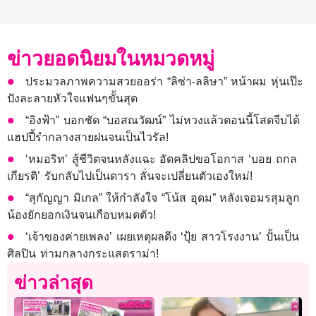
ข่าวยอดนิยมในหมวดหมู่
ประมวลภาพความสวยออร่า “ลิซ่า-ลลิษา” หน้าผม หุ่นเป๊ะ
ปังละลายหัวใจแฟนๆขั้นสุด
“อิงฟ้า” บอกชัด “บอสณวัฒน์” ไม่หวงแล้วตอนนี้โสดจีบได้
แฮปปี้รำกลางสายฝนจนเป็นไวรัล!
‘หมอริท’ สู้ชีวิตจนหลังแฉะ อัดคลิปขอโอกาส ‘บอย ถกล
เกียรติ’ รับกลับไปเป็นดารา ลั่นจะเปลี่ยนตัวเองใหม่!
“สุกัญญา มิเกล” ให้กำลังใจ “โน้ส อุดม” หลังเจอมรสุมลูก
น้องยักยอกเงินจนเกือบหมดตัว!
‘เจ้าของค่ายเพลง’ เผยเหตุผลดึง ‘ปุ้ย สาวโรงงาน’ ปั้นเป็น
ศิลปิน ท่ามกลางกระแสดราม่า!
ข่าวล่าสุด