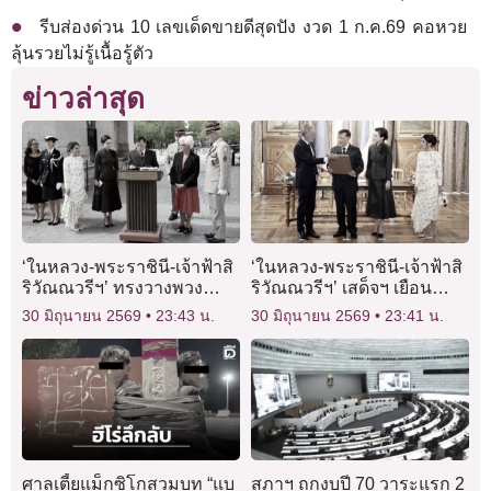
รีบส่องด่วน 10 เลขเด็ดขายดีสุดปัง งวด 1 ก.ค.69 คอหวย
ลุ้นรวยไม่รู้เนื้อรู้ตัว
ข่าวล่าสุด
‘ในหลวง-พระราชินี-เจ้าฟ้าสิ
‘ในหลวง-พระราชินี-เจ้าฟ้าสิ
ริวัณณวรีฯ’ ทรงวางพวง
ริวัณณวรีฯ’ เสด็จฯ เยือน
มาลา รำลึกถึงทหารนิรนาม
ศาลาว่าการกรุงปารีส ทอด
30 มิถุนายน 2569
23:43 น.
30 มิถุนายน 2569
23:41 น.
ณ อนุสาวรีย์ประตูชัย
พระเนตรบรรยาย ‘ปารีสแห่ง
ความยั่งยืน’
ศาลเตี้ยแม็กซิโกสวมบท “แบ
สภาฯ ถกงบปี 70 วาระแรก 2