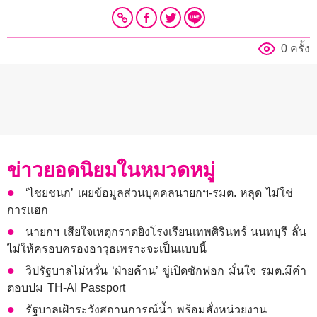
0 ครั้ง
ข่าวยอดนิยมในหมวดหมู่
‘ไชยชนก’ เผยข้อมูลส่วนบุคคลนายกฯ-รมต. หลุด ไม่ใช่
การแฮก
นายกฯ เสียใจเหตุกราดยิงโรงเรียนเทพศิรินทร์ นนทบุรี ลั่น
ไม่ให้ครอบครองอาวุธเพราะจะเป็นแบบนี้
วิปรัฐบาลไม่หวั่น ‘ฝ่ายค้าน’ ขู่เปิดซักฟอก มั่นใจ รมต.มีคำ
ตอบปม TH-AI Passport
รัฐบาลเฝ้าระวังสถานการณ์น้ำ พร้อมสั่งหน่วยงาน