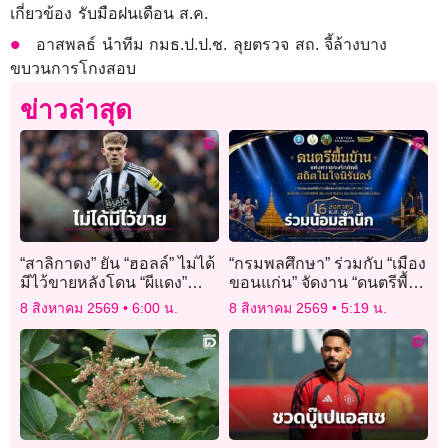
เกี่ยวข้อง รับมือฝนเดือน ส.ค.
อาสพลธ์ นำทีม กมธ.ป.ป.ช. ลุยตรวจ สถ. จี้ล้างบาง
ขบวนการโกงสอบ
ข่าวล่าสุด
“สาลิกาดง” ยัน “ฮอลล์” ไม่ได้
“กรมพลศึกษา” ร่วมกับ “เมือง
มีไว้ขายหลังโดน “ผีแดง”
ขอนแก่น” จัดงาน “ดนตรีพื้น
ตามจีบ
บ้านแห่งความจงรักภักดี
8 สิงหาคม 2569
6:00 น.
8 สิงหาคม 2569
5:19 น.
สถิตในใจนิรันดร์” 16 ส.ค.นี้