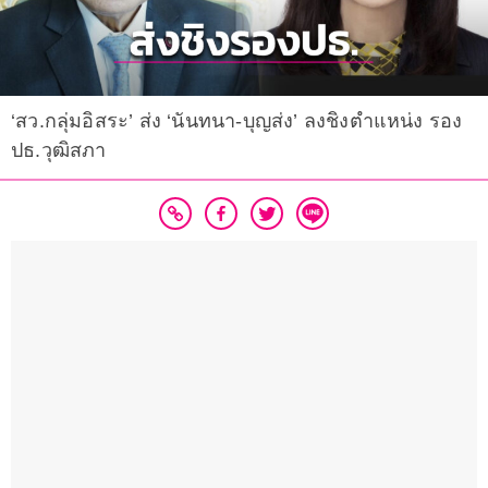
‘สว.กลุ่มอิสระ’ ส่ง ‘นันทนา-บุญส่ง’ ลงชิงตำแหน่ง รอง
ปธ.วุฒิสภา