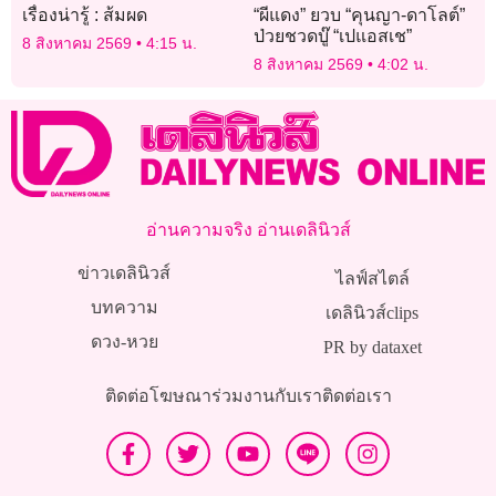
เรื่องน่ารู้ : ส้มผด
“ผีแดง” ยวบ “คุนญา-ดาโลต์”
ป่วยชวดบู๊ “เปแอสเช”
8 สิงหาคม 2569
4:15 น.
8 สิงหาคม 2569
4:02 น.
อ่านความจริง อ่านเดลินิวส์
ข่าวเดลินิวส์
ไลฟ์สไตล์
บทความ
เดลินิวส์clips
ดวง-หวย
PR by dataxet
ติดต่อโฆษณา
ร่วมงานกับเรา
ติดต่อเรา