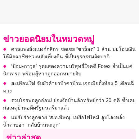
ข่าวยอดนิยมในหมวดหมู่
ศาลแพ่งสั่งแบงก์กสิกร ชดเชย “ชาล็อต” 1 ล้าน ปมโอนเงิน
ให้มิจฉาชีพช่วงหลังเที่ยงคืน ชี้เป็นธุรกรรมผิดปกติ
‘ป้อม-ภาวุธ’ รุดแสดงความบริสุทธิ์ใจคดี Forex ย้ำเป็นแค่
นักเทรด พร้อมสู้หากถูกออกหมายจับ
สะเทือนใจ! จับผัวค้ายาบ้าคาบ้าน เจอเมียตั้งท้อง 5 เดือนฉี่
ม่วง
รวบโจรพ่อลูกอ่อน! ย่องงัดบ้านลักทรัพย์กว่า 20 คดี ซ้ำเคย
ก่อเหตุบ้านอดีตรัฐมนตรีมาแล้ว
แม่รับร่างลูกชาย ‘ส.ท.พิษณุ’ เหยื่อไฟไหม้ ลูบโลงหลั่ง
น้ำตาบอก ‘กลับบ้านนะลูก’
ข่าวล่าสุด