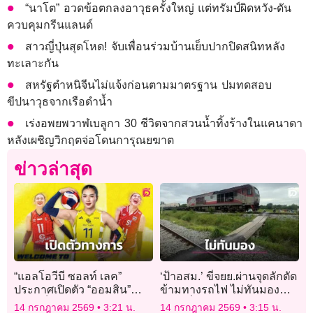
“นาโต” อวดข้อตกลงอาวุธครั้งใหญ่ แต่ทรัมป์ผิดหวัง-ดัน
ควบคุมกรีนแลนด์
สาวญี่ปุ่นสุดโหด! จับเพื่อนร่วมบ้านเย็บปากปิดสนิทหลัง
ทะเลาะกัน
สหรัฐตำหนิจีนไม่แจ้งก่อนตามมาตรฐาน ปมทดสอบ
ขีปนาวุธจากเรือดำน้ำ
เร่งอพยพวาฬเบลูกา 30 ชีวิตจากสวนน้ำทิ้งร้างในแคนาดา
หลังเผชิญวิกฤตจ่อโดนการุณยฆาต
ข่าวล่าสุด
“แอลโอวีบี ซอลท์ เลค”
‘ป้าอสม.’ ขี่จยย.ผ่านจุดลักตัด
ประกาศเปิดตัว “ออมสิน”
ข้ามทางรถไฟ ไม่ทันมอง
อย่างเป็นทางการ
รถไฟวิ่งผ่าน ถูกชนดับสลด
14 กรกฎาคม 2569
3:21 น.
14 กรกฎาคม 2569
3:15 น.