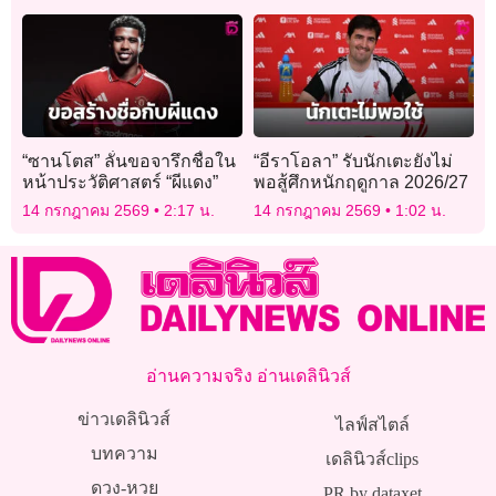
“ซานโตส” ลั่นขอจารึกชื่อใน
“อีราโอลา” รับนักเตะยังไม่
หน้าประวัติศาสตร์ “ผีแดง”
พอสู้ศึกหนักฤดูกาล 2026/27
14 กรกฎาคม 2569
2:17 น.
14 กรกฎาคม 2569
1:02 น.
อ่านความจริง อ่านเดลินิวส์
ข่าวเดลินิวส์
ไลฟ์สไตล์
บทความ
เดลินิวส์clips
ดวง-หวย
PR by dataxet