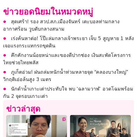
ข่าวยอดนิยมในหมวดหมู่
สุดเศร้า! รอง สวป.สภ.เมืองจันทร์ เตะบอลท่ามกลาง
อากาศร้อน วูบดับกลางสนาม
เร่งค้นหาต่อ! โป๊ะล่มกลางเจ้าพระยา เจ็บ 5 สูญหาย 1 หลัง
เจอแรงกระแทกรถขุดดิน
คึกคักงานน้อยหน่าและของดีปากช่อง เงินสะพัดโครงการ
ไทยช่วยไทยพลัส
ภูเก็ตอ่วม! ฝนถล่มหนักน้ำท่วมหลายจุด “คลองบางใหญ่”
วิกฤติเอ่อล้นสูง 3 เมตร
นักดำน้ำเกาะเต่าประทับใจ พบ ‘ฉลามวาฬ’ อวดโฉมพร้อม
กัน 2 จุดรอบเกาะเต่า
ข่าวล่าสุด