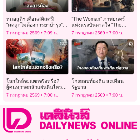
หมอสูติฯ เตือนสติสตรี!
“The Woman” ภาพยนตร์
“มดลูกไม่ต้องการยาบำรุง” ชี้
แห่งแรงบันดาลใจ “The
อาหารเสริมสตรีคืออาหาร
Moon Still Lives in My
7 กรกฎาคม 2569
7:09 น.
7 กรกฎาคม 2569
7:00 น.
โปรด “มะเร็ง”!
Heart”
โลกใกล้จะแตกจริงหรือ?
โกงสอบท้องถิ่น สะเทือน
ผู้คนหวาดกลัวแผ่นดินไหว
รัฐบาล
เขย่าทั่วโลก
7 กรกฎาคม 2569
7:00 น.
7 กรกฎาคม 2569
7:00 น.