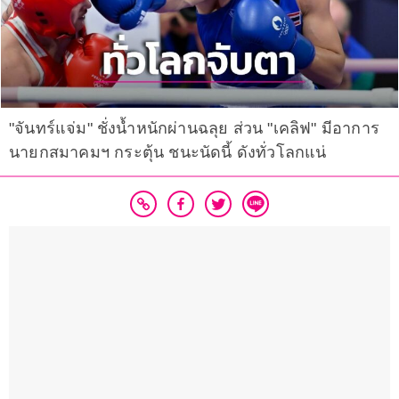
"จันทร์แจ่ม" ชั่งน้ำหนักผ่านฉลุย ส่วน "เคลิฟ" มีอาการ
นายกสมาคมฯ กระตุ้น ชนะนัดนี้ ดังทั่วโลกแน่