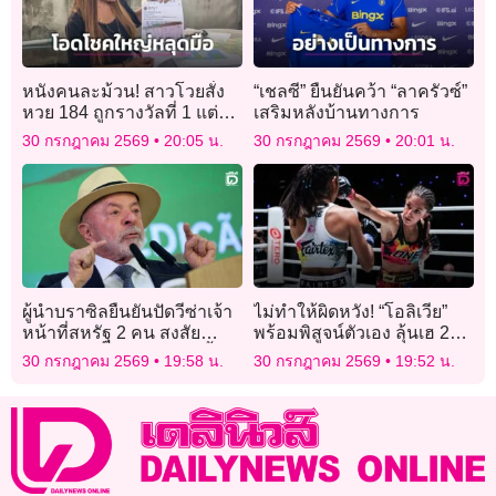
หนังคนละม้วน! สาวโวยสั่ง
“เชลซี” ยืนยันคว้า “ลาครัวซ์”
หวย 184 ถูกรางวัลที่ 1 แต่ไม่
เสริมหลังบ้านทางการ
ได้สลาก ด้านแม่ค้าโต้ยันไม่
30 กรกฎาคม 2569
20:05 น.
30 กรกฎาคม 2569
20:01 น.
เคยรับจอง
ผู้นำบราซิลยืนยันปัดวีซ่าเจ้า
ไม่ทำให้ผิดหวัง! “โอลิเวีย”
หน้าที่สหรัฐ 2 คน สงสัย
พร้อมพิสูจน์ตัวเอง ลุ้นเฮ 2
พยายามแทรกแซงเลือกตั้ง
ไฟต์รวด ศึก ONE ลุมพินี 164
30 กรกฎาคม 2569
19:58 น.
30 กรกฎาคม 2569
19:52 น.