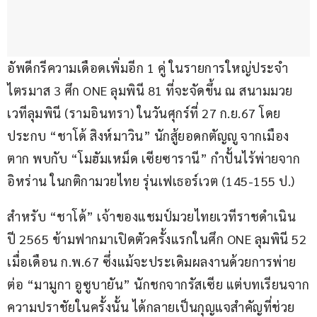
อัพดีกรีความเดือดเพิ่มอีก 1 คู่ ในรายการใหญ่ประจำ
ไตรมาส 3 ศึก ONE ลุมพินี 81 ที่จะจัดขึ้น ณ สนามมวย
เวทีลุมพินี (รามอินทรา) ในวันศุกร์ที่ 27 ก.ย.67 โดย
ประกบ “ชาโด้ สิงห์มาวิน” นักสู้ยอดกตัญญู จากเมือง
ตาก พบกับ “โมฮัมเหม็ด เซียซารานี” กำปั้นไร้พ่ายจาก
อิหร่าน ในกติกามวยไทย รุ่นเฟเธอร์เวต (145-155 ป.)
สำหรับ “ชาโด้” เจ้าของแชมป์มวยไทยเวทีราชดำเนิน 
ปี 2565 ข้ามฟากมาเปิดตัวครั้งแรกในศึก ONE ลุมพินี 52 
เมื่อเดือน ก.พ.67 ซึ่งแม้จะประเดิมผลงานด้วยการพ่าย
ต่อ “มามูกา อูซูบายัน” นักชกจากรัสเซีย แต่บทเรียนจาก
ความปราชัยในครั้งนั้น ได้กลายเป็นกุญแจสำคัญที่ช่วย