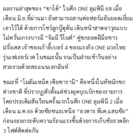
ผลงานล่าสุดของ “ชาโด้” ในศึก ONE ลุมพินี 68 เมื่อ
เดือน มิ.ย.ที่ผ่านมา ยังสามารถสานต่อฟอร์มอันยอดเยี่ยม
เอาไว้ได้ ด้วยการโชว์ลูกบู๊ดุดัน เดินหน้าสาดอาวุธแบบ
ไม่หวั่นเกรงบารมี “จิมมี วีโนต์” คู่ชกยอดฝีมือชาว
ฝรั่งเศส เจ้าของเก้าอี้เบอร์ 4 ของแรงกิง ONE มวยไทย 
รุ่นเฟเธอร์เวต ในขณะนั้น จนเป็นฝ่ายเข้าวินอย่าง
สวยงามด้วยคะแนนเอกฉันท์
ขณะที่ “โมฮัมเหม็ด เซียซารานี” คือหนึ่งในทัพนักชก
ต่างชาติ ที่ปรากฏตัวตั้งแต่ช่วงยุคบุกเบิกของรายการ 
โดยประเดิมสังเวียนครั้งแรกในศึก ONE ลุมพินี 2 เมื่อ
เดือน ม.ค.66 ด้วยชัยชนะเหนือ “อวตาร พีเค.แสนชัย” 
ก่อนจะยกระดับความร้อนแรงขึ้นด้วยการเก็บชัยรวดอีก 
3 ไฟต์ติดต่อกัน