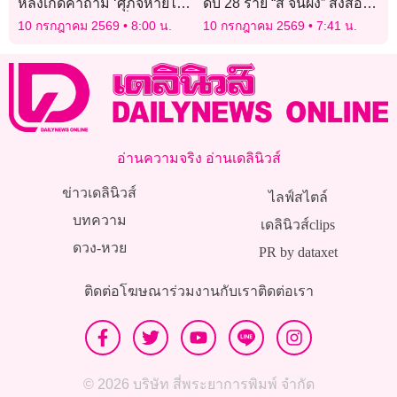
หลังเกิดคำถาม ‘ศุภจีหายไป
ดับ 28 ราย “สี จิ้นผิง” สั่งสอบ
ไหน?’ กับภารกิจที่ทุกคนยัง
เข้มเอาผิดผู้รับผิดชอบ
10 กรกฎาคม 2569
8:00 น.
10 กรกฎาคม 2569
7:41 น.
ไม่รู้
อ่านความจริง อ่านเดลินิวส์
ข่าวเดลินิวส์
ไลฟ์สไตล์
บทความ
เดลินิวส์clips
ดวง-หวย
PR by dataxet
ติดต่อโฆษณา
ร่วมงานกับเรา
ติดต่อเรา
© 2026 บริษัท สี่พระยาการพิมพ์ จำกัด