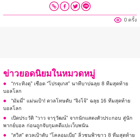
0 ครั้ง
ข่าวยอดนิยมในหมวดหมู่
“กระทิงดุ” เชือด “โปรตุเกส” นาทีบาปฉลุย 8 ทีมสุดท้าย
บอลโลก
“มัมมี่” แม่นเป้า! ดวลโทษดับ “จิงโจ้” ฉลุย 16 ทีมสุดท้าย
บอลโลก
เปิดประวัติ “วาว จารุวัฒน์” จากนักแสดงตัวประกอบ สู่นัก
พากย์บอล ก่อนถูกจับกุมคดีแปะเว็บพนัน
“สวิส” ดวลเป้าดับ “โคลอมเบีย” ลิ่วชนฟ้าขาว 8 ทีมสุดท้าย