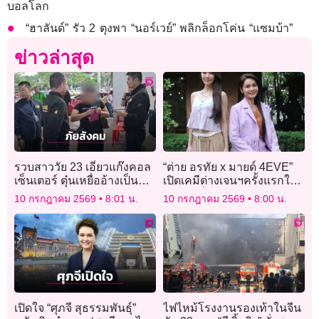
บอลโลก
“ฮาลันด์” รัว 2 ตุงพา “นอร์เวย์” พลิกล็อกโค่น “แซมบ้า”
ข่าวล่าสุด
รวบสาววัย 23 เอี่ยวแก๊งคอล
“ต่าย อรทัย x มายด์ 4EVE”
เซ็นเตอร์ ตุ๋นเหยื่ออ้างเป็น
เปิดเคมีต่างเจนฯครั้งแรกใน
ตำรวจ-แบงก์ หลอกโอนเงิน
“ฮักพอเป็นพิธี” Special
10 กรกฎาคม 2569
8:01 น.
10 กรกฎาคม 2569
8:00 น.
4.5 แสน
Version
เปิดใจ “ศุภจี สุธรรมพันธุ์”
ไฟไหม้โรงงานรองเท้าในจีน