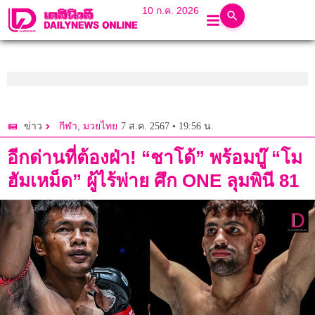
10 ก.ค. 2026
,
7 ส.ค. 2567 • 19:56 น.
ข่าว
กีฬา
มวยไทย
อีกด่านที่ต้องฝ่า! “ชาโด้” พร้อมบู๊ “โม
ฮัมเหม็ด” ผู้ไร้พ่าย ศึก ONE ลุมพินี 81