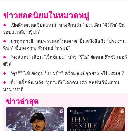
ข่าวยอดนิยมในหมวดหมู่
เปิดคิวเตะเอเชียนเกมส์ ‘ช้างศึกหนุ่ม’ ประเดิม ‘คีร์กีซ’-ปิด
รอบแรกกับ ‘ญี่ปุ่น’
มาทุกทาง!! “สส.พรรคเดโมแครต” ยื่นหนังสือถึง “ประธาน
ฟีฟ่า” ชี้แจงความสัมพันธ์ “ทรัมป์”
“หงส์แดง” เฉือน “เร็กซ์แฮม” หวิว “ริโอ” ซัดชัย ศึกซัมเมอร์
ซีรีส์
“ตุรกี” ไล่แซงทุบ “แซมบ้า” คว้าแชมป์ลูกยาง VNL สมัย 2
ตั้ง ‘แจ็คสัน หวัง’ ทูตระดับโลกคนแรก สหพันธ์ฟันดาบ
นานาชาติ
ข่าวล่าสุด