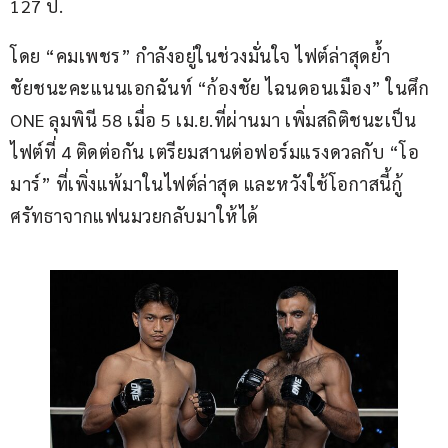
127 ป.
โดย “คมเพชร” กำลังอยู่ในช่วงมั่นใจ ไฟต์ล่าสุดย้ำ
ชัยชนะคะแนนเอกฉันท์ “ก้องชัย ไฉนดอนเมือง” ในศึก 
ONE ลุมพินี 58 เมื่อ 5 เม.ย.ที่ผ่านมา เพิ่มสถิติชนะเป็น
ไฟต์ที่ 4 ติดต่อกัน เตรียมสานต่อฟอร์มแรงดวลกับ “โอ
มาร์” ที่เพิ่งแพ้มาในไฟต์ล่าสุด และหวังใช้โอกาสนี้กู้
ศรัทธาจากแฟนมวยกลับมาให้ได้