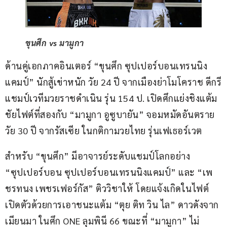
ขุนศึก vs มามูกา
ด้านคู่เอกภาคอินเตอร์ “ขุนศึก ซุปเปอร์บอนเทรนนิง
แคมป์” นักสู้เข่าหนัก วัย 24 ปี จากเมืองย่าโมโคราช ดีกรี
แชมป์เวทีมวยราชดำเนิน รุ่น 154 ป. เปิดศึกแย่งชิงแต้ม
ชัยไฟต์ที่สองกับ “มามูกา อูซูบายัน” จอมหมัดอันตราย 
วัย 30 ปี จากรัสเซีย ในกติกามวยไทย รุ่นเฟเธอร์เวต
สำหรับ “ขุนศึก” มีอาจารย์ระดับแชมป์โลกอย่าง 
“ซุปเปอร์บอน ซุปเปอร์บอนเทรนนิงแคมป์” และ “เพ
ชรทนง เพชรเฟอร์กัส” ติววิชาให้ โดยแจ้งเกิดในไฟต์
เปิดตัวด้วยการเอาชนะแต้ม “ตุย ติท วิน ไล” ดาวดังจาก
เมียนมา ในศึก ONE ลุมพินี 66 ขณะที่ “มามูกา” ไม่