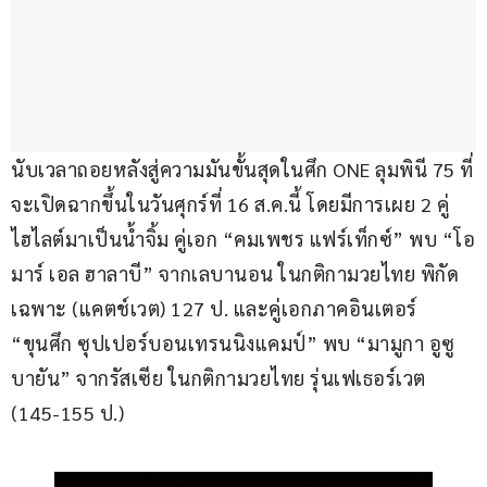
นับเวลาถอยหลังสู่ความมันขั้นสุดในศึก ONE ลุมพินี 75 ที่
จะเปิดฉากขึ้นในวันศุกร์ที่ 16 ส.ค.นี้ โดยมีการเผย 2 คู่
ไฮไลต์มาเป็นน้ำจิ้ม คู่เอก “คมเพชร แฟร์เท็กซ์” พบ “โอ
มาร์ เอล ฮาลาบี” จากเลบานอน ในกติกามวยไทย พิกัด
เฉพาะ (แคตช์เวต) 127 ป. และคู่เอกภาคอินเตอร์ 
“ขุนศึก ซุปเปอร์บอนเทรนนิงแคมป์” พบ “มามูกา อูซู
บายัน” จากรัสเซีย ในกติกามวยไทย รุ่นเฟเธอร์เวต 
(145-155 ป.)