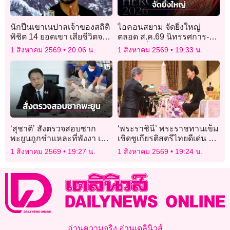
นักปีนเขาเนปาลเจ้าของสถิติ
ไอคอนสยาม จัดยิ่งใหญ่
พิชิต 14 ยอดเขา เสียชีวิตจาก
ตลอด ส.ค.69 นิทรรศการ-
หิมะถล่มในปากีสถาน
งานแฟชั่นผ้าไทย
1 สิงหาคม 2569
20:06 น.
1 สิงหาคม 2569
19:33 น.
‘สุชาติ’ สั่งตรวจสอบซาก
‘พระราชินี’ พระราชทานเข็ม
พะยูนถูกชำแหละที่พังงา เร่ง
เชิดชูเกียรติสตรีไทยดีเด่น วัน
ล่าตัวคนผิด ฟันโทษหนัก
สตรีไทยประจำปี 2569
1 สิงหาคม 2569
19:27 น.
1 สิงหาคม 2569
19:24 น.
อ่านความจริง อ่านเดลินิวส์