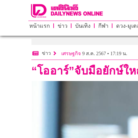
หน้าแรก
ข่าว
บันเทิง
กีฬา
ดวง-มูเตล
ข่าว
เศรษฐกิจ
9 ส.ค. 2567 • 17:19 น.
“โออาร์”จับมือยักษ์ใ