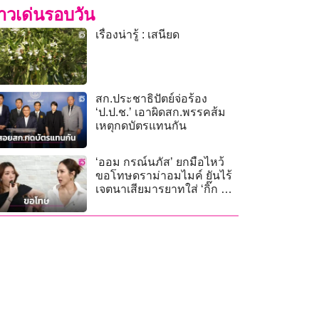
่าวเด่นรอบวัน
เรื่องน่ารู้ : เสนียด
สก.ประชาธิปัตย์จ่อร้อง
‘ป.ป.ช.’ เอาผิดสก.พรรคส้ม
เหตุกดบัตรแทนกัน
‘ออม กรณ์นภัส’ ยกมือไหว้
ขอโทษดราม่าอมไมค์ ยันไร้
เจตนาเสียมารยาทใส่ ‘กิ๊ก สุวั
จนี’