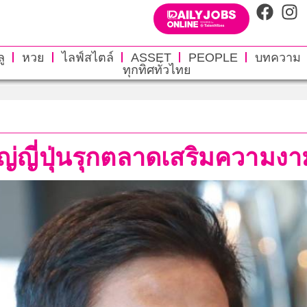
ู
หวย
ไลฟ์สไตล์
ASSET
PEOPLE
บทความ
ทุกทิศทั่วไทย
หญ่ญี่ปุ่นรุกตลาดเสริมความง