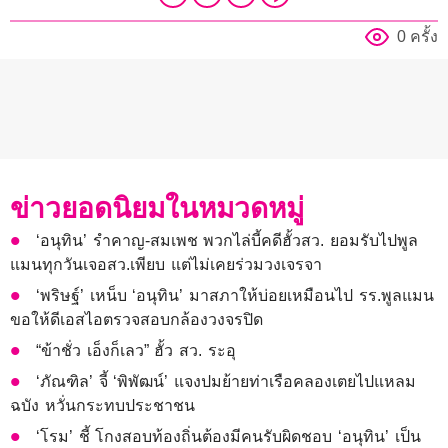
0 ครั้ง
ข่าวยอดนิยมในหมวดหมู่
‘อนุทิน’ รำคาญ-สมเพช พวกไล่บี้คดีฮั้วสว. ยอมรับไปพูล
แมนทุกวันเจอสว.เพียบ แต่ไม่เคยร่วมวงเจรจา
‘พริษฐ์’ เหน็บ ‘อนุทิน’ มาสภาให้บ่อยเหมือนไป รร.พูลแมน
ขอให้ดีเอสไอตรวจสอบกล้องวงจรปิด
“ข้าชั่ว เอ็งก็เลว” ฮั้ว สว. ระอุ
‘ภัณฑิล’ จี้ ‘พิพัฒน์’ แจงปมย้ายท่าเรือคลองเตยไปแหลม
ฉบัง หวั่นกระทบประชาชน
‘โรม’ ชี้ โกงสอบท้องถิ่นต้องมีคนรับผิดชอบ ‘อนุทิน’ เป็น