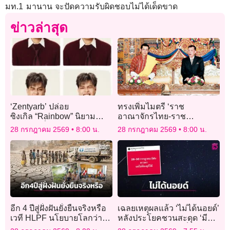
มท.1 มานาน จะปัดความรับผิดชอบไม่ได้เด็ดขาด
ข่าวล่าสุด
‘Zentyarb’ ปล่อย
ทรงเพิ่มไมตรี ‘ราช
ซิงเกิล “Rainbow” นิยาม
อาณาจักรไทย-ราช
ความรักที่ถ่ายทอดอารมณ์
อาณาจักรภูฏาน’
28 กรกฎาคม 2569
8:00 น.
28 กรกฎาคม 2569
8:00 น.
ความสัมพันธ์ยุคใหม่
อีก 4 ปีสู่ฝั่งฝันยั่งยืนจริงหรือ
เฉลยเหตุผลแล้ว ‘ไม่ได้นอยด์’
เวที HLPF นโยบายโลกว่า
หลังประโยคชวนสะดุด ‘มีฝน
อย่างไร
ดาวตก แต่ไม่ต้องดูก็ได้’