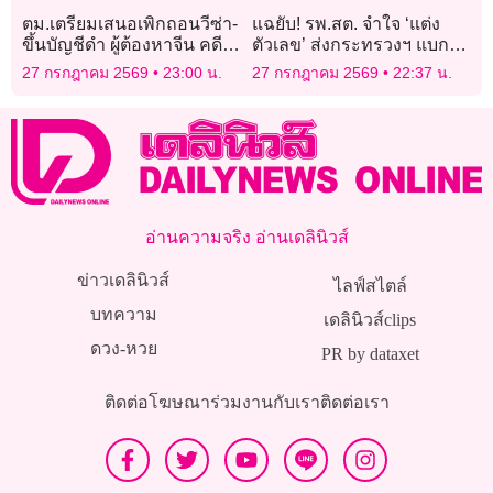
ตม.เตรียมเสนอเพิกถอนวีซ่า-
แฉยับ! รพ.สต. จำใจ ‘แต่ง
ขึ้นบัญชีดำ ผู้ต้องหาจีน คดี
ตัวเลข’ ส่งกระทรวงฯ แบก
โรงแรมทุนสีเทา
KPI ไม่ไหว โดนขู่ตัดงบ!
27 กรกฎาคม 2569
23:00 น.
27 กรกฎาคม 2569
22:37 น.
อ่านความจริง อ่านเดลินิวส์
ข่าวเดลินิวส์
ไลฟ์สไตล์
บทความ
เดลินิวส์clips
ดวง-หวย
PR by dataxet
ติดต่อโฆษณา
ร่วมงานกับเรา
ติดต่อเรา