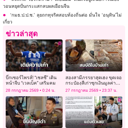
วอนหยุดปั่นกระแสกลบผลเยือนจีน
‘กมธ.ป.ป.ช.’ ลุยถกทุจริตสอบท้องถิ่นต่อ มั่นใจ ‘อนุทิน’ไม่
เกี่ยว
ข่าวล่าสุด
บิ๊กเซอร์ไพรส์! “เชลซี” เดิน
สองสามีภรรยาสุดเฮง ขุดเจอ
หน้าจีบ “เวลเบ็ค” เสริมคม
กระป๋องสีเก่าซุกเงินมูลค่า
เฉียดครึ่งแสน
28 กรกฎาคม 2569
0:24 น.
27 กรกฎาคม 2569
23:37 น.