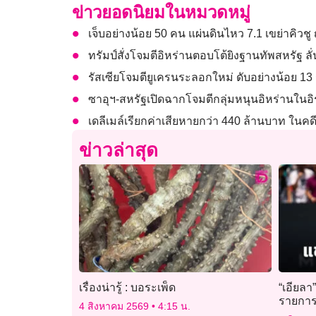
ข่าวยอดนิยมในหมวดหมู่
เจ็บอย่างน้อย 50 คน แผ่นดินไหว 7.1 เขย่าคิวชู 
ทรัมป์สั่งโจมตีอิหร่านตอบโต้ยิงฐานทัพสหรัฐ ลั่
รัสเซียโจมตียูเครนระลอกใหม่ ดับอย่างน้อย 1
ซาอุฯ-สหรัฐเปิดฉากโจมตีกลุ่มหนุนอิหร่านในอ
เดลีเมล์เรียกค่าเสียหายกว่า 440 ล้านบาท ในคดี
ข่าวล่าสุด
เรื่องน่ารู้ : บอระเพ็ด
“เอียล
รายกา
4 สิงหาคม 2569
4:15 น.