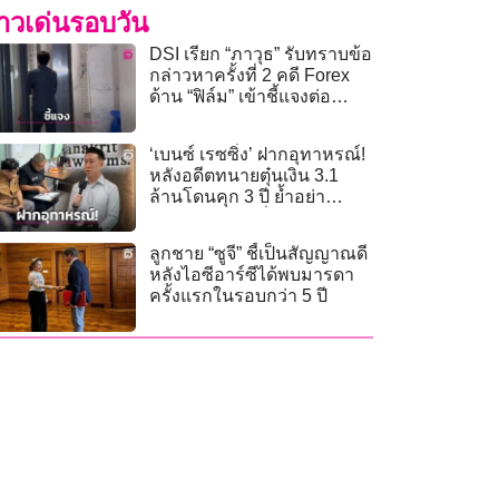
่าวเด่นรอบวัน
DSI เรียก “ภาวุธ” รับทราบข้อ
กล่าวหาครั้งที่ 2 คดี Forex
ด้าน “ฟิล์ม” เข้าชี้แจงต่อ
พนักงานสอบสวน
‘เบนซ์ เรซซิ่ง’ ฝากอุทาหรณ์!
หลังอดีตทนายตุ๋นเงิน 3.1
ล้านโดนคุก 3 ปี ย้ำอย่า
หลงกลคนอ้างวิ่งเต้นคดี
ลูกชาย “ซูจี” ชี้เป็นสัญญาณดี
หลังไอซีอาร์ซีได้พบมารดา
ครั้งแรกในรอบกว่า 5 ปี