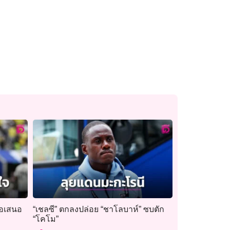
้อเสนอ
“เชลซี” ตกลงปล่อย “ชาโลบาห์” ซบตัก
“โคโม”