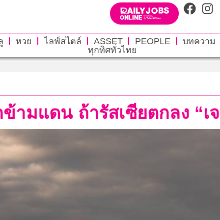
ู
หวย
ไลฟ์สไตล์
ASSET
PEOPLE
บทความ
ทุกทิศทั่วไทย
ุกข้ามแดน ถ้ารัสเซียตกลง “เ