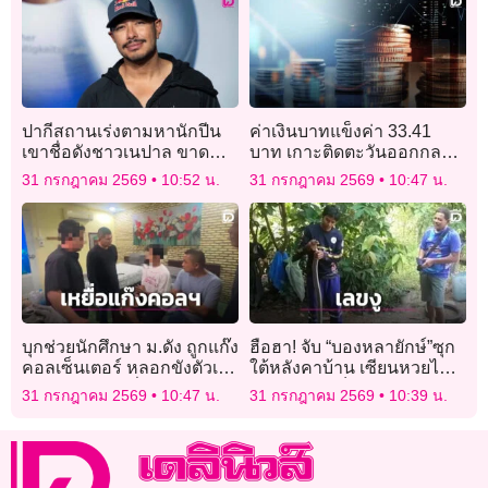
ปากีสถานเร่งตามหานักปีน
ค่าเงินบาทแข็งค่า 33.41
เขาชื่อดังชาวเนปาล ขาด
บาท เกาะติดตะวันออกกลาง
การติดต่อหลังหิมะถล่ม
ค่าเงินเยน-BOJ
31 กรกฎาคม 2569
10:52 น.
31 กรกฎาคม 2569
10:47 น.
บุกช่วยนักศึกษา ม.ดัง ถูกแก๊ง
ฮือฮา! จับ “บองหลายักษ์”ซุก
คอลเซ็นเตอร์ หลอกขังตัวเอง
ใต้หลังคาบ้าน เซียนหวยไม่
ตุ๋นเงินพ่อแม่ครึ่งแสน
พลาดตีเลขเด็ดลุ้นงวด 1/8/69
31 กรกฎาคม 2569
10:47 น.
31 กรกฎาคม 2569
10:39 น.