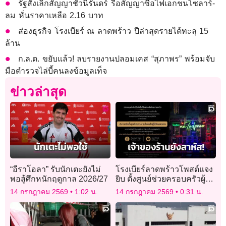
รัฐสั่งเลิกสัญญาชั่วนิรันดร์ รื้อสัญญาซื้อไฟเอกชนโซลาร์-
ลม หั่นราคาเหลือ 2.16 บาท
ส่องธุรกิจ โรงเบียร์ ณ ลาดพร้าว ปีล่าสุดรายได้ทะลุ 15
ล้าน
ก.ล.ต. ขยับแล้ว! ลบรายงานปลอมเคส “สุภาพร” พร้อมจับ
มือตำรวจไล่บี้คนลงข้อมูลเท็จ
ข่าวล่าสุด
“อีราโอลา” รับนักเตะยังไม่
โรงเบียร์ลาดพร้าวโพสต์แจง
พอสู้ศึกหนักฤดูกาล 2026/27
ยิบ ตั้งศูนย์ช่วยครอบครัวผู้
สูญเสีย เผยเจ้าของร้านยัง
14 กรกฎาคม 2569
1:02 น.
14 กรกฎาคม 2569
0:31 น.
สาหัส!