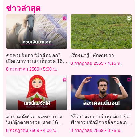
ข่าวล่าสุด
คอหวยจับตา “ม้าสีหมอก”
เรื่องน่ารู้ : ผักตบชวา
เปิดแนวทางเลขเด็ดงวด 16
8 กรกฎาคม 2569
4:15 น.
ก.ค. 69 ชูเลขเด่น ลุ้นเลขท้าย
8 กรกฎาคม 2569
5:00 น.
2 ตัว
มาตามนัด! เจาะเลขตาราง
“ซิโก” จวกเปาน้ำหอมเป่าอุ้ม
‘แม่ตุ๊กตาพารวย’ งวด 16
ฟ้าขาว-เชื่อมีการล็อกผลเอา
ก.ค. 69 คอหวยแห่ซูมเลข
ไว้แล้ว
8 กรกฎาคม 2569
4:00 น.
8 กรกฎาคม 2569
3:25 น.
ชอบ-ตัวเลข 9 ช่อง”