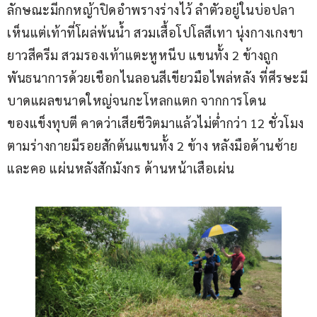
ลักษณะมีกกหญ้าปิดอำพรางร่างไว้ ลำตัวอยู่ในบ่อปลา 
เห็นแต่เท้าที่โผล่พ้นน้ำ สวมเสื้อโปโลสีเทา นุ่งกางเกงขา
ยาวสีครีม สวมรองเท้าแตะหูหนีบ แขนทั้ง 2 ข้างถูก
พันธนาการด้วยเชือกไนลอนสีเขียวมือไพล่หลัง ที่ศีรษะมี
บาดแผลขนาดใหญ่จนกะโหลกแตก จากการโดน
ของแข็งทุบตี คาดว่าเสียชีวิตมาแล้วไม่ต่ำกว่า 12 ชั่วโมง 
ตามร่างกายมีรอยสักต้นแขนทั้ง 2 ข้าง หลังมือด้านซ้าย
และคอ แผ่นหลังสักมังกร ด้านหน้าเสือเผ่น