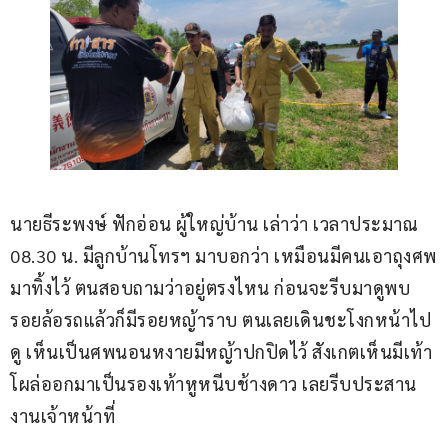
นายธีระพงษ์ ฟักอ่อน ผู้ใหญ่บ้าน เล่าว่า เวลาประมาณ 
08.30 น. มีลูกบ้านโทรฯ มาบอกว่า เหมือนมีคนเอาถุงศพ
มาทิ้งไว้ ตนสอบถามว่าอยู่ตรงไหน ก่อนจะรีบมาดูพบ
รอยล้อรถแล้วก็มีรอยหญ้าราบ ตนเลยเดินชะโงกหน้าไป
ดู เห็นเป็นศพนอนหงายมีหญ้าปกปิดไว้ สังเกตเห็นมีเท้า
โผล่ออกมาเป็นรองเท้าหูหนีบช้างดาว เลยรีบประสาน
งานเจ้าหน้าที่