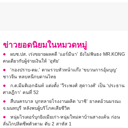
ข่าวยอดนิยมในหมวดหมู่
ผบช.ปส. เร่งขยายผลคดี ‘แอร์มีนา’ ยังไม่ฟันธง MR.KONG
คนเดียวกับผู้จ่ายเงินให้ ‘อุทัย’
‘กองปราบ-ตม.’ ตามรวบหัวหน้าแก๊ง ‘ขบวนการอุ้มบุญ’
ชาวจีน หลบหนีกบดานไทย
ก.ต.มีมติเอกฉันท์ แต่งตั้ง ‘วีระพงศ์ สุดาวงศ์’ เป็น ‘ประธาน
ศาลฎีกา’ คนที่ 52
สืบนครบาล บุกทลายโรงงานผลิต ‘บาชิ’ ยาลดอ้วนมรณะ
จ.นนทบุรี หลังพบผู้บริโภคเสียชีวิต
หนุ่มไรเดอร์บุกยิงเมียเก่า-หนุ่มใหม่คาบ้านสางแค้น ก่อน
ลั่นไกปลิดชีพตัวตาม ดับ 2 สาหัส 1