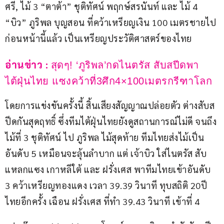
ศรี, ไม้ 3 “ตาต้า” ชุติทัศน์ พฤกษ์สรนันท์ และ ไม้ 4 
“บิว” ภูริพล บุญสอน ที่คว้าเหรียญเงิน 100 เมตรชายไป
ก่อนหน้านี้แล้ว เป็นเหรียญประวัติศาสตร์ของไทย
อ่านข่าว : 
สุดๆ! ‘ภูริพล’กดไนตรัส สับสปีดพา
ไต้ฝุ่นไทย แซงคว้าที่3ศึก4×100เมตรกรีฑาโลก
โดยการแข่งขันครั้งนี้ สิ้นเสียงสัญญาณปล่อยตัว ต่างสับส
ปีดกันสุดฤทธิ์ ซึ่งทีมไต้ฝุ่นไทยยังดูสถานการณ์ไม่ดี จนถึง
ไม้ที่ 3 ชุติทัศน์ ไป ภูริพล ไม้สุดท้าย ทีมไทยส่งไม้เป็น
อันดับ 5 เหมือนจะลุ้นลำบาก แต่ เจ้าบิว ใส่ไนตรัส สับ
แหลกแซง เกาหลีใต้ และ ฝรั่งเศส พาทีมไทยเข้าอันดับ 
3 คว้าเหรียญทองแดง เวลา 39.39 วินาที ทุบสถิติ 20ปี 
ไทยอีกครั้ง เฉือน ฝรั่งเศส ที่ทำ 39.43 วินาที เข้าที่ 4