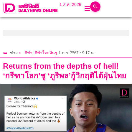
1 ส.ค. 2026
,
1 ก.ย. 2567 • 9:17 น.
ข่าว
กีฬา
กีฬาไทยอื่นๆ
Returns from the depths of hell!
‘กรีฑาโลก’ชู ‘ภูริพล’กู้วิกฤติไต้ฝุ่นไทย