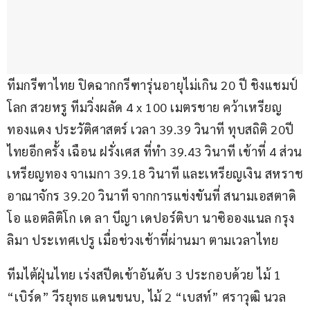
ทีมกรีฑาไทย ปิดฉากกรีฑารุ่นอายุไม่เกิน 20 ปี ชิงแชมป์
โลก สวยหรู ทีมวิ่งผลัด 4 x 100 เมตรชาย คว้าเหรียญ
ทองแดง ประวัติศาสตร์ เวลา 39.39 วินาที ทุบสถิติ 20ปี 
ไทยอีกครั้ง เฉือน ฝรั่งเศส ที่ทำ 39.43 วินาที เข้าที่ 4 ส่วน
เหรียญทอง จาเมกา 39.18 วินาที และเหรียญเงิน สหราช
อาณาจักร 39.20 วินาที จากการแข่งขันที่ สนามเอสตาดิ
โอ แอตลิติโก เด ลา บีญา เดปอร์ติบา นาซิอองแนล กรุง
ลิมา ประเทศเปรู เมื่อช่วงเช้าที่ผ่านมา ตามเวลาไทย
ทีมไต้ฝุ่นไทย เร่งสปีดเข้าอันดับ 3 ประกอบด้วย ไม้ 1 
“เบิร์ด” วีรยุทธ แดนขนบ, ไม้ 2 “เบสท์” ศราวุฒิ นวล