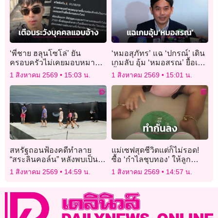
‘พี่ชาย ฮลุนโซโล่’ ยัน
‘หมอสุภัทร’ แฉ ‘ปกรณ์’ เดิน
ครอบครัวไม่เคยมอบหมาย
เกมลับ อุ้ม ‘หมอสรณ’ ยื้อเก้า
ใครเปิดรับบริจาค หลังพบ
อี้ประธานกสทช.
1 สิงหาคม 2569
15:03 น.
1 สิงหาคม 2569
15:01 น.
‘ไอดีปลอม’ ว่อนโซเชียล
สหรัฐถอนฟ้องคดีทำลาย
แม่เซฟสุดชีวิตแต่ก็ไม่รอด!
“สระลินคอล์น” หลังพบเป็น
ซื้อ ‘กำไลชุบทอง’ ให้ลูก
ความผิดผู้รับเหมาแต่แรก
เพราะกลัวโจร สุดท้ายถูกฉก
1 สิงหาคม 2569
14:59 น.
1 สิงหาคม 2569
14:57 น.
เหตุนึกว่าของจริง!”