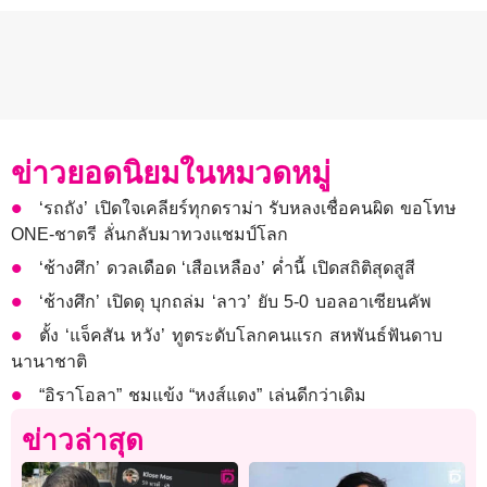
ข่าวยอดนิยมในหมวดหมู่
‘รถถัง’ เปิดใจเคลียร์ทุกดราม่า รับหลงเชื่อคนผิด ขอโทษ
ONE-ชาตรี ลั่นกลับมาทวงแชมป์โลก
‘ช้างศึก’ ดวลเดือด ‘เสือเหลือง’ ค่ำนี้ เปิดสถิติสุดสูสี
‘ช้างศึก’ เปิดดุ บุกถล่ม ‘ลาว’ ยับ 5-0 บอลอาเซียนคัพ
ตั้ง ‘แจ็คสัน หวัง’ ทูตระดับโลกคนแรก สหพันธ์ฟันดาบ
นานาชาติ
“อิราโอลา” ชมแข้ง “หงส์แดง” เล่นดีกว่าเดิม
ข่าวล่าสุด